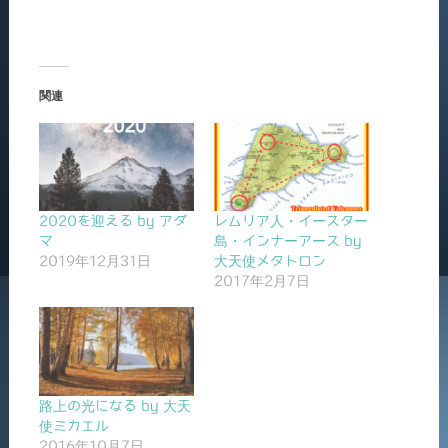
関連
2020を迎える by アダ
レムリア人・イースター
マ
島・インナーアース by
2019年12月31日
大天使メタトロン
2017年2月7日
路上の光になる by 大天
使ミカエル
2016年10月7日