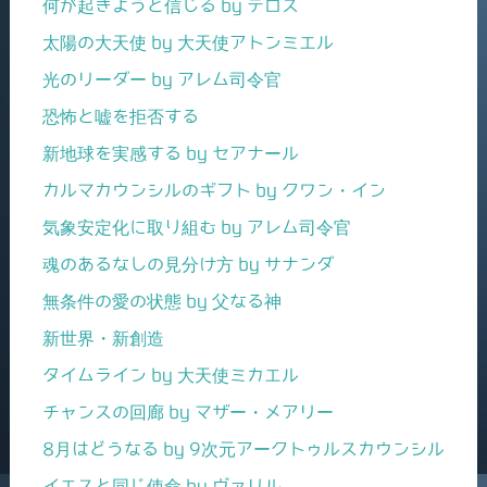
何が起きようと信じる by テロス
太陽の大天使 by 大天使アトンミエル
光のリーダー by アレム司令官
恐怖と嘘を拒否する
新地球を実感する by セアナール
カルマカウンシルのギフト by クワン・イン
気象安定化に取り組む by アレム司令官
魂のあるなしの見分け方 by サナンダ
無条件の愛の状態 by 父なる神
新世界・新創造
タイムライン by 大天使ミカエル
チャンスの回廊 by マザー・メアリー
8月はどうなる by 9次元アークトゥルスカウンシル
イエスと同じ使命 by ヴァリル