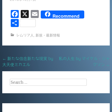
F
X
E
Recommend
a
m
共
c
ai
有
レムリア人
,
新規・最新情報
e
l
b
o
Post
←
新たな信念新たな現実 by
私の人生 by マイケル・ジャ
o
大天使ミカエル
クソン
→
navigation
k
Search
for: