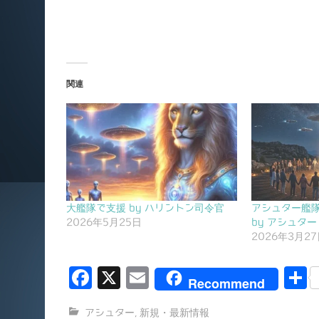
関連
大艦隊で支援 by ハリントン司令官
アシュター艦
2026年5月25日
by アシュター
2026年3月2
F
X
E
Recommend
a
m
アシュター
,
新規・最新情報