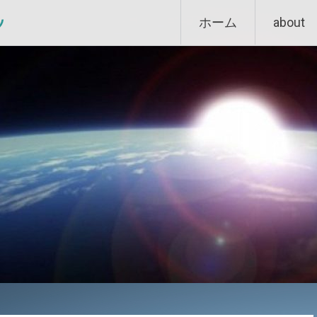
Skip
ン
ホーム
about
to
content