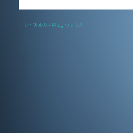
c
ai
e
l
b
Post
←
レベル6の主権 by ヴァリル
o
navigation
o
k