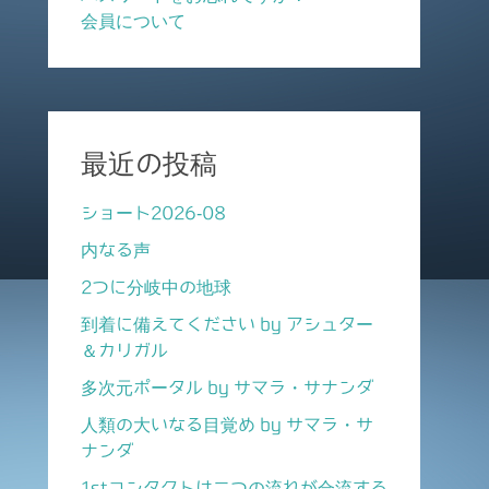
会員について
最近の投稿
ショート2026-08
内なる声
2つに分岐中の地球
到着に備えてください by アシュター
＆カリガル
多次元ポータル by サマラ・サナンダ
人類の大いなる目覚め by サマラ・サ
ナンダ
1stコンタクトは二つの流れが合流する