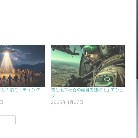
隊との初ミーティング
闇と地下社会の頭目を逮捕 by アシュ
ター
7日
2025年4月27日
共
有