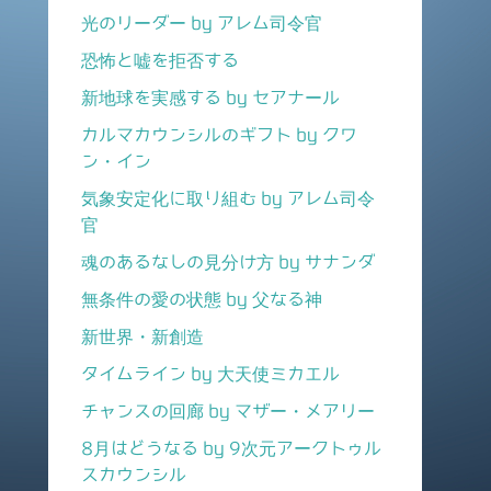
光のリーダー by アレム司令官
恐怖と嘘を拒否する
新地球を実感する by セアナール
カルマカウンシルのギフト by クワ
ン・イン
気象安定化に取り組む by アレム司令
官
魂のあるなしの見分け方 by サナンダ
無条件の愛の状態 by 父なる神
新世界・新創造
タイムライン by 大天使ミカエル
チャンスの回廊 by マザー・メアリー
8月はどうなる by 9次元アークトゥル
スカウンシル