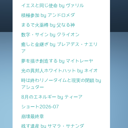
イエスと同じ使命 by ヴァリル
積極参加 by アンドロメダ
まるで火薬樽 by 父なる神
数字・サイン by クライオン
癒しと金継ぎ by プレアデス・ナエリ
ア
夢を描き創造する by マイトレーヤ
光の異邦人ホワイトハット by ネイオ
時は終わりノータイムと現実の閉鎖 by
アシュター
8月のエネルギー by ティーア
ショート2026-07
崩壊最終章
残す遺産 by サマラ・サナンダ