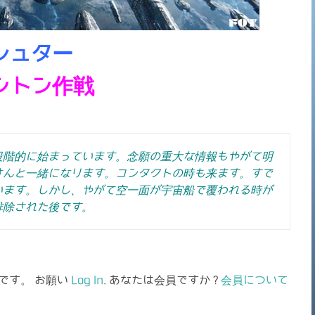
シュター
ントン作戦
段階的に始まっています。念願の重大な情報もやがて明
さんと一緒になります。コンタクトの時も来ます。すで
います。しかし、やがて空一面が宇宙船で覆われる時が
排除された後です。
です。 お願い
Log In
. あなたは会員ですか ?
会員について