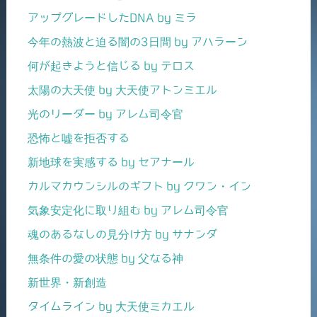
アップグレードしたDNA by ミラ
今年の熱波と迫る闇の3日間 by アハラーン
何が起きようと信じる by テロス
太陽の大天使 by 大天使アトンミエル
光のリーダー by アレム司令官
恐怖と嘘を拒否する
新地球を実感する by セアナール
カルマカウンシルのギフト by クワン・イン
気象安定化に取り組む by アレム司令官
魂のあるなしの見分け方 by サナンダ
無条件の愛の状態 by 父なる神
新世界・新創造
タイムライン by 大天使ミカエル