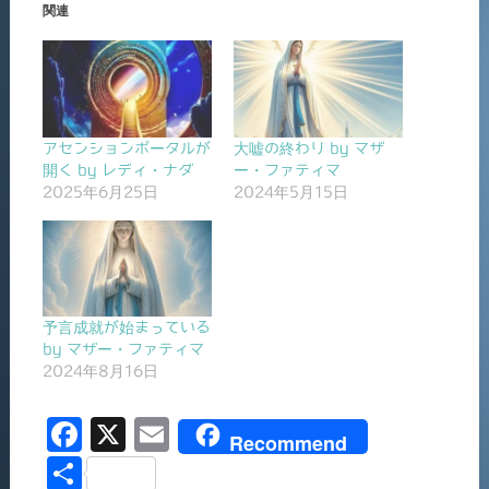
関連
アセンションポータルが
大嘘の終わり by マザ
開く by レディ・ナダ
ー・ファティマ
2025年6月25日
2024年5月15日
予言成就が始まっている
by マザー・ファティマ
2024年8月16日
F
X
E
Recommend
a
m
共