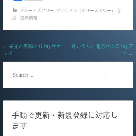
c
ai
有
マザー・メアリー
,
マヒンドラ（マザーメアリー）
,
新
e
l
規・最新情報
b
o
o
Post
←
栄光と平和あれ by サナ
近いうちに開示がある by ア
k
ンダ
テナ
→
navigation
Search
for:
手動で更新・新規登録に対応し
ます