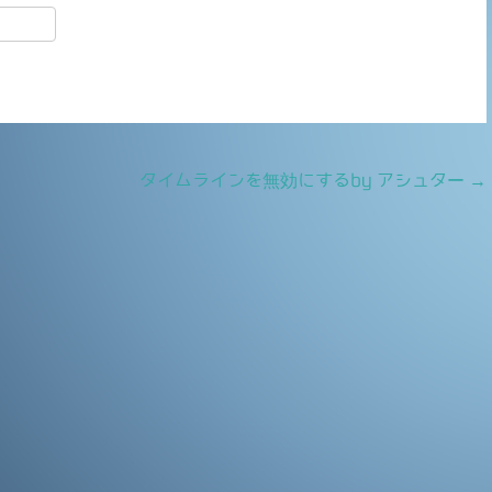
共
有
タイムラインを無効にするby アシュター
→