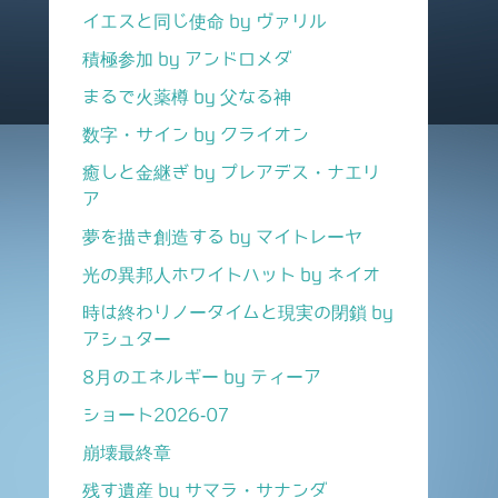
イエスと同じ使命 by ヴァリル
積極参加 by アンドロメダ
まるで火薬樽 by 父なる神
数字・サイン by クライオン
癒しと金継ぎ by プレアデス・ナエリ
ア
夢を描き創造する by マイトレーヤ
光の異邦人ホワイトハット by ネイオ
時は終わりノータイムと現実の閉鎖 by
アシュター
8月のエネルギー by ティーア
ショート2026-07
崩壊最終章
残す遺産 by サマラ・サナンダ