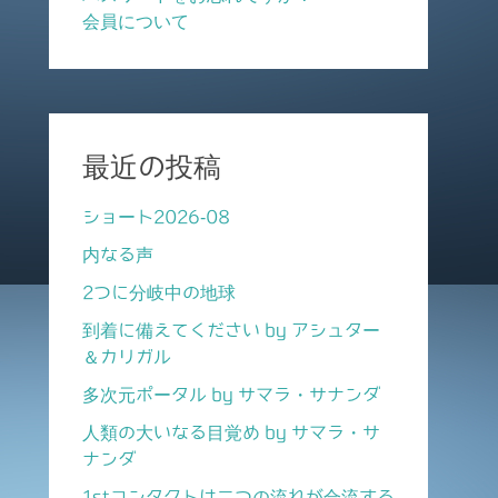
会員について
最近の投稿
ショート2026-08
内なる声
2つに分岐中の地球
到着に備えてください by アシュター
＆カリガル
多次元ポータル by サマラ・サナンダ
人類の大いなる目覚め by サマラ・サ
ナンダ
1stコンタクトは二つの流れが合流する