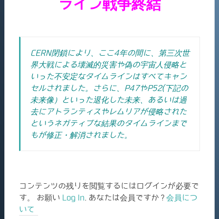
ライン戦争終結
CERN閉鎖により、ここ4年の間に、第三次世
界大戦による壊滅的災害や偽の宇宙人侵略と
いった不安定なタイムラインはすべてキャン
セルされました。さらに、P47やP52(下記の
未来像）といった退化した未来、あるいは過
去にアトランティスやレムリアが侵略された
というネガティブな結果のタイムラインまで
もが修正・解消されました。
コンテンツの残りを閲覧するにはログインが必要で
す。 お願い
Log In
. あなたは会員ですか ?
会員につ
いて