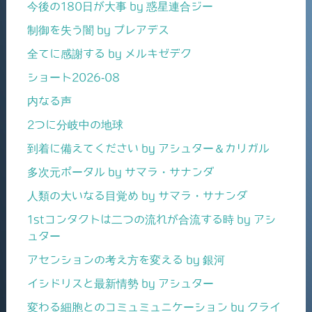
今後の180日が大事 by 惑星連合ジー
制御を失う闇 by プレアデス
全てに感謝する by メルキゼデク
ショート2026-08
内なる声
2つに分岐中の地球
到着に備えてください by アシュター＆カリガル
多次元ポータル by サマラ・サナンダ
人類の大いなる目覚め by サマラ・サナンダ
1stコンタクトは二つの流れが合流する時 by アシ
ュター
アセンションの考え方を変える by 銀河
イシドリスと最新情勢 by アシュター
変わる細胞とのコミュミュニケーション by クライ