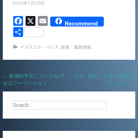
2026年7月20日
F
X
E
Recommend
a
m
共
c
ai
有
イスマエル・ペレス
,
新規・最新情報
e
l
b
o
Post
←
破滅的予言についてby 9
公式「開示」に潜む油断 by
o
次元アークトゥルス
アシュター
→
navigation
k
Search
for: