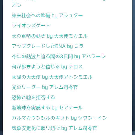
オン
未来社会への準備 by アシュター
ライオンズゲート
天の軍勢の動き by 大天使ミカエル
アップグレードしたDNA by ミラ
今年の熱波と迫る闇の3日間 by アハラーン
何が起きようと信じる by テロス
太陽の大天使 by 大天使アトンミエル
光のリーダー by アレム司令官
恐怖と嘘を拒否する
新地球を実感する by セアナール
カルマカウンシルのギフト by クワン・イン
気象安定化に取り組む by アレム司令官