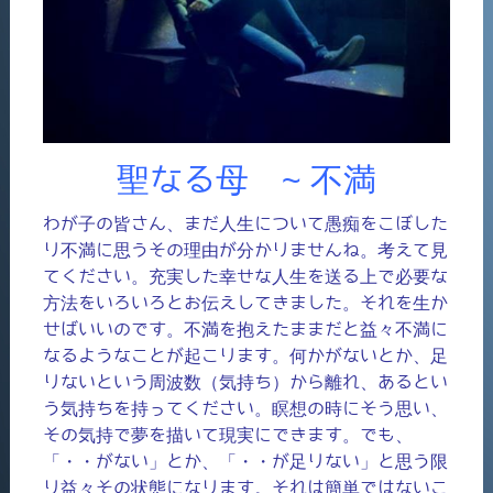
聖なる母 ~ 不満
わが子の皆さん、まだ人生について愚痴をこぼした
り不満に思うその理由が分かりませんね。考えて見
てください。充実した幸せな人生を送る上で必要な
方法をいろいろとお伝えしてきました。それを生か
せばいいのです。不満を抱えたままだと益々不満に
なるようなことが起こります。何かがないとか、足
りないという周波数（気持ち）から離れ、あるとい
う気持ちを持ってください。瞑想の時にそう思い、
その気持で夢を描いて現実にできます。でも、
「・・がない」とか、「・・が足りない」と思う限
り益々その状態になります。それは簡単ではないこ