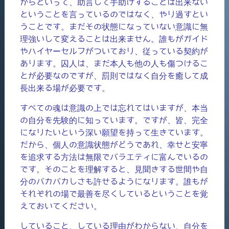
からといって、助言して手助けすることは出来ない
ということを言っているのではなく、やり過すとい
うことです。まだその状態になっていない意識に無
理強いして変えることは出来ません。誰もがガイド
やハイヤーセルフがついており、従っている契約が
あります。囚人は、まだ本人も他の人も傷つけるこ
とが必要なのですが、罰則ではなく自分を癒して成
長出来る場が必要です。
すべての魂は意識の上では忘れてはいますが、本当
の自分を先験的に知っています。ですが、皆、完全
になりたいという深い願望を持って生きています。
だから、個人の意識状態がどうであれ、幸せと安寧
を追求する方法は無限でバラエティに富んでいるの
です。そのことを理解すると、見聞きする世間や自
分のバカバカしさも許せるようになります。誰もが
それぞれの場で最善を尽くしているということを覚
えておいてください。
していること、している理由がわからない、自分を