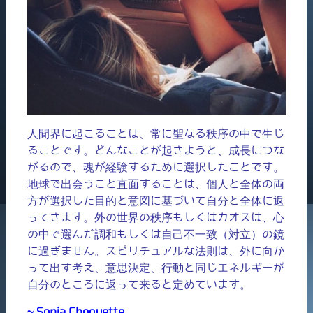
人間界に起こることは、常に聖なる秩序の中で生じ
ることです。どんなことが起きようと、成長につな
がるので、魂が経験するために選択したことです。
地球で出会うこと直面することは、個人と全体の両
方が選択した目的と意図に基づいて自分と全体に返
ってきます。外の世界の秩序もしくはカオスは、心
の中で選んだ調和もしくは自己不一致（対立）の鏡
に過ぎません。スピリチュアルな法則は、外に向か
って出す考え、意思決定、行動と同じエネルギーが
自分のところに返って来ると定めています。
~ Sonia Choquette