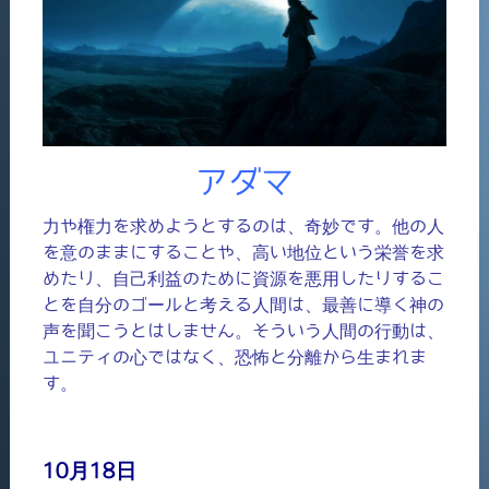
アダマ
力や権力を求めようとするのは、奇妙です。他の人
を意のままにすることや、高い地位という栄誉を求
めたり、自己利益のために資源を悪用したりするこ
とを自分のゴールと考える人間は、最善に導く神の
声を聞こうとはしません。そういう人間の行動は、
ユニティの心ではなく、恐怖と分離から生まれま
す。
10月18日