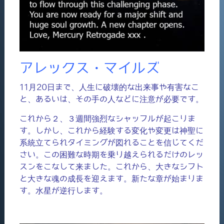
アレックス・マイルズ
11月20日まで、人生に破壊的な出来事や有害なこ
と、あるいは、その手の人などに注意が必要です。
これから２、３週間強烈なシャッフルが起こりま
す。しかし、これから経験する変化や変更は神聖に
系統立てられタイミングが図れることを信じてくだ
さい。この困難な時期を乗り越えられるだけのレッ
スンをこなして来ました。これから、大きなシフト
と大きな魂の成長を迎えます。新たな章が始まりま
す。水星が逆行します。