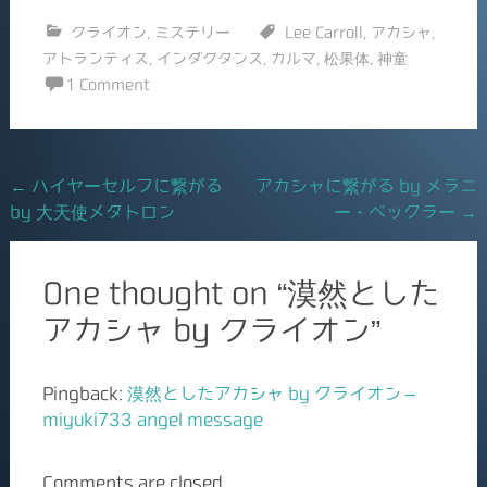
b
クライオン
,
ミステリー
Lee Carroll
,
アカシャ
,
o
アトランティス
,
インダクタンス
,
カルマ
,
松果体
,
神童
o
1 Comment
k
Post
←
ハイヤーセルフに繋がる
アカシャに繋がる by メラニ
by 大天使メタトロン
ー・ベックラー
→
navigation
One thought on “
漠然とした
アカシャ by クライオン
”
Pingback:
漠然としたアカシャ by クライオン –
miyuki733 angel message
Comments are closed.