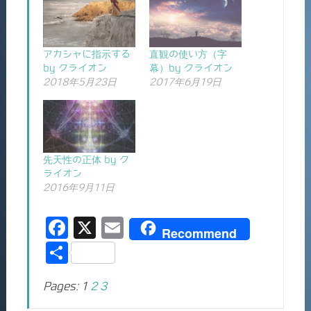
アカシャに指示する
直観の使い方（字
by クライオン
幕）by クライオン
2018年5月23日
2017年6月19日
先天性の正体 by ク
ライオン
2016年9月11日
F
X
E
Recommend
a
m
共
c
ai
有
Pages:
1
2
3
e
l