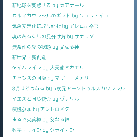
新地球を実感する by セアナール
カルマカウンシルのギフト by クワン・イン
気象安定化に取り組む by アレム司令官
魂のあるなしの見分け方 by サナンダ
無条件の愛の状態 by 父なる神
新世界・新創造
タイムライン by 大天使ミカエル
チャンスの回廊 by マザー・メアリー
8月はどうなる by 9次元アークトゥルスカウンシル
イエスと同じ使命 by ヴァリル
積極参加 by アンドロメダ
まるで火薬樽 by 父なる神
数字・サイン by クライオン