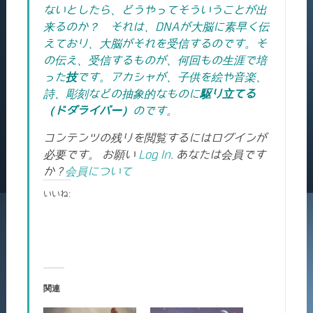
ないとしたら、どうやってそういうことが出
来るのか？ それは、DNAが大脳に素早く伝
えており、大脳がそれを受信するのです。そ
の伝え、受信するものが、何回もの生涯で培
った
技
です。アカシャが、子供を絵や音楽、
詩、彫刻などの抽象的なものに
駆り立てる
（ドダライバー）
のです。
コンテンツの残りを閲覧するにはログインが
必要です。 お願い
Log In
. あなたは会員です
か ?
会員について
いいね:
関連