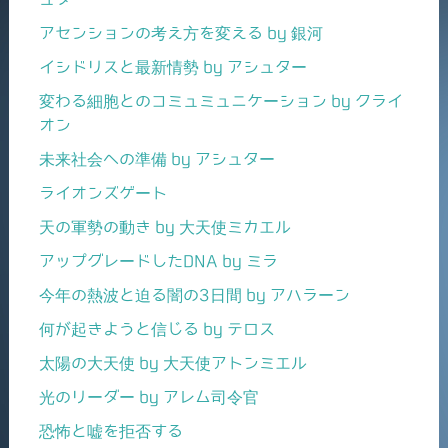
アセンションの考え方を変える by 銀河
イシドリスと最新情勢 by アシュター
変わる細胞とのコミュミュニケーション by クライ
オン
未来社会への準備 by アシュター
ライオンズゲート
天の軍勢の動き by 大天使ミカエル
アップグレードしたDNA by ミラ
今年の熱波と迫る闇の3日間 by アハラーン
何が起きようと信じる by テロス
太陽の大天使 by 大天使アトンミエル
光のリーダー by アレム司令官
恐怖と嘘を拒否する