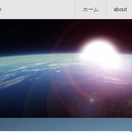
Skip
ン
ホーム
about
to
content