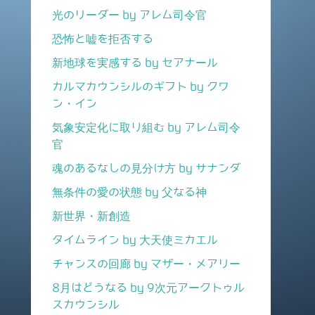
光のリーダー by アレム司令官
恐怖と嘘を拒否する
新地球を実感する by セアナール
カルマカウンシルのギフト by クワ
ン・イン
気象安定化に取り組む by アレム司令
官
魂のあるなしの見分け方 by サナンダ
無条件の愛の状態 by 父なる神
新世界・新創造
タイムライン by 大天使ミカエル
チャンスの回廊 by マザー・メアリー
8月はどうなる by 9次元アークトゥル
スカウンシル