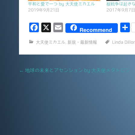
平和と愛で一つ by 大天使ミカエル
核戦争は起きな
2019年9月21日
2017年9月7
F
X
E
Recommend
a
m
大天使ミカエル
,
新規・最新情報
Linda Dillo
c
ai
e
l
b
Post
←
地球の未来とアセンション by 大天使メタトロン
o
navigation
o
k