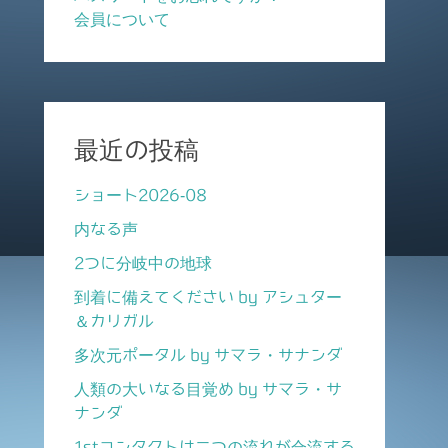
会員について
最近の投稿
ショート2026-08
内なる声
2つに分岐中の地球
到着に備えてください by アシュター
＆カリガル
多次元ポータル by サマラ・サナンダ
人類の大いなる目覚め by サマラ・サ
ナンダ
1stコンタクトは二つの流れが合流する