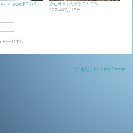
い by 大天使ミカエル
分岐点 by 大天使ミカエル
日
2024年7月28日
共
有
n
,
戦争と平和
説明責任 by Lisa Renee
→