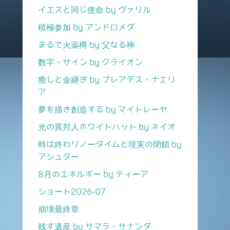
イエスと同じ使命 by ヴァリル
積極参加 by アンドロメダ
まるで火薬樽 by 父なる神
数字・サイン by クライオン
癒しと金継ぎ by プレアデス・ナエリ
ア
夢を描き創造する by マイトレーヤ
光の異邦人ホワイトハット by ネイオ
時は終わりノータイムと現実の閉鎖 by
アシュター
8月のエネルギー by ティーア
ショート2026-07
崩壊最終章
残す遺産 by サマラ・サナンダ