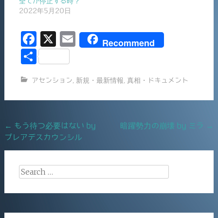
全てが停止する時？
2022年5月20日
F
X
E
Recommend
a
m
共
c
ai
有
アセンション
,
新規・最新情報
,
真相・ドキュメント
e
l
b
o
Post
←
もう待つ必要はない by
暗躍勢力の崩壊 by ミラ
→
o
プレアデスカウンシル
navigation
k
Search
for: