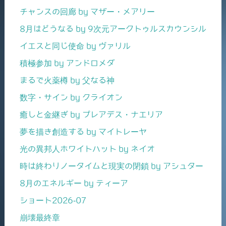
チャンスの回廊 by マザー・メアリー
8月はどうなる by 9次元アークトゥルスカウンシル
イエスと同じ使命 by ヴァリル
積極参加 by アンドロメダ
まるで火薬樽 by 父なる神
数字・サイン by クライオン
癒しと金継ぎ by プレアデス・ナエリア
夢を描き創造する by マイトレーヤ
光の異邦人ホワイトハット by ネイオ
時は終わりノータイムと現実の閉鎖 by アシュター
8月のエネルギー by ティーア
ショート2026-07
崩壊最終章