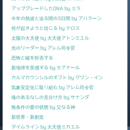
アップグレードしたDNA by ミラ
今年の熱波と迫る闇の3日間 by アハラーン
何が起きようと信じる by テロス
太陽の大天使 by 大天使アトンミエル
光のリーダー by アレム司令官
恐怖と嘘を拒否する
新地球を実感する by セアナール
カルマカウンシルのギフト by クワン・イン
気象安定化に取り組む by アレム司令官
魂のあるなしの見分け方 by サナンダ
無条件の愛の状態 by 父なる神
新世界・新創造
タイムライン by 大天使ミカエル