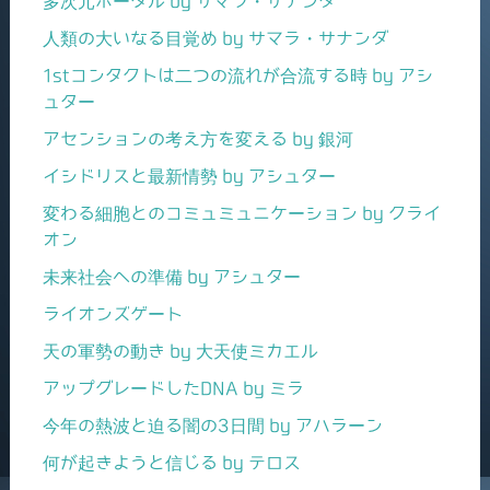
多次元ポータル by サマラ・サナンダ
人類の大いなる目覚め by サマラ・サナンダ
1stコンタクトは二つの流れが合流する時 by アシ
ュター
アセンションの考え方を変える by 銀河
イシドリスと最新情勢 by アシュター
変わる細胞とのコミュミュニケーション by クライ
オン
未来社会への準備 by アシュター
ライオンズゲート
天の軍勢の動き by 大天使ミカエル
アップグレードしたDNA by ミラ
今年の熱波と迫る闇の3日間 by アハラーン
何が起きようと信じる by テロス