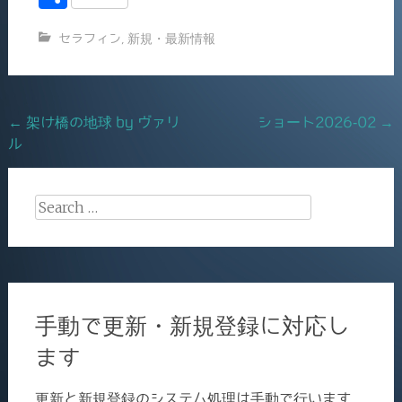
c
ai
有
セラフィン
,
新規・最新情報
e
l
b
o
Post
←
架け橋の地球 by ヴァリ
ショート2026-02
→
o
ル
navigation
k
Search
for:
手動で更新・新規登録に対応し
ます
更新と新規登録のシステム処理は手動で行います。