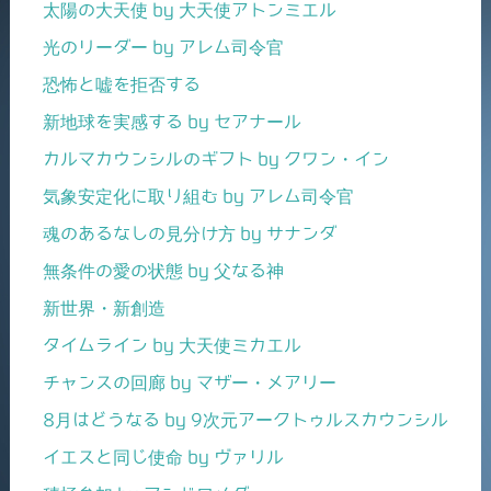
太陽の大天使 by 大天使アトンミエル
光のリーダー by アレム司令官
恐怖と嘘を拒否する
新地球を実感する by セアナール
カルマカウンシルのギフト by クワン・イン
気象安定化に取り組む by アレム司令官
魂のあるなしの見分け方 by サナンダ
無条件の愛の状態 by 父なる神
新世界・新創造
タイムライン by 大天使ミカエル
チャンスの回廊 by マザー・メアリー
8月はどうなる by 9次元アークトゥルスカウンシル
イエスと同じ使命 by ヴァリル