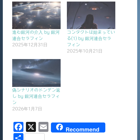
進む銀河の介入 by 銀河
コンタクトは始まってい
連合セラフィン
る(1) by 銀河連合セラ
2025年12月31日
フィン
2025年10月21日
偽シナリオのドンデン返
し by 銀河連合セラフィ
ン
2026年1月7日
F
X
E
Recommend
a
m
共