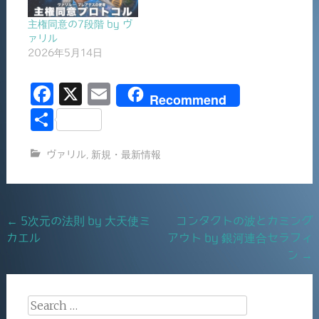
主権同意の7段階 by ヴ
ァリル
2026年5月14日
F
X
E
Recommend
a
m
共
c
ai
有
ヴァリル
,
新規・最新情報
e
l
b
o
Post
←
5次元の法則 by 大天使ミ
コンタクトの波とカミング
o
カエル
アウト by 銀河連合セラフィ
navigation
k
ン
→
Search