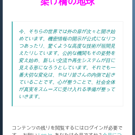
架け橋の地球
今、そちらの世界では外の扉が次々と開き始
めています。機密情報の開示が公式になりつ
つあったり、驚くような高度な技術が垣間見
えたりしています。公的な機関もその姿勢を
変え始め、新しい交流や再生システムが目に
見える形になろうとしています。それでも一
番大切な変化は、やはり皆さんの内側で起き
ていることです。心が整うことで、社会全体
が真実をスムーズに受け入れる準備が整って
いきます。
コンテンツの残りを閲覧するにはログインが必要で
す。 お願い
Log In
. あなたは会員ですか ?
会員につ