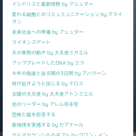
イシドリスと最新情勢 by アシュター
変わる細胞とのコミュミュニケーション by クライ
オン
未来社会への準備 by アシュター
ライオンズゲート
天の軍勢の動き by 大天使ミカエル
アップグレードしたDNA by ミラ
今年の熱波と迫る闇の3日間 by アハラーン
何が起きようと信じる by テロス
太陽の大天使 by 大天使アトンミエル
光のリーダー by アレム司令官
恐怖と嘘を拒否する
新地球を実感する by セアナール
カルマカウンシルのギフト by クワン・イン