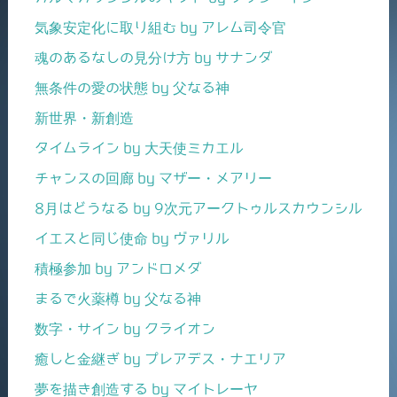
気象安定化に取り組む by アレム司令官
魂のあるなしの見分け方 by サナンダ
無条件の愛の状態 by 父なる神
新世界・新創造
タイムライン by 大天使ミカエル
チャンスの回廊 by マザー・メアリー
8月はどうなる by 9次元アークトゥルスカウンシル
イエスと同じ使命 by ヴァリル
積極参加 by アンドロメダ
まるで火薬樽 by 父なる神
数字・サイン by クライオン
癒しと金継ぎ by プレアデス・ナエリア
夢を描き創造する by マイトレーヤ