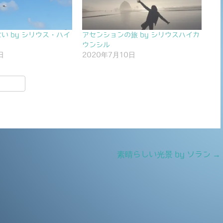
い by シリウス・ハイ
アセンションの旅 by シリウスハイカ
ウンシル
日
2020年7月10日
共
有
素晴らしい光景 by ソラン
→