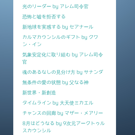
光のリーダー by アレム司令官
恐怖と嘘を拒否する
新地球を実感する by セアナール
カルマカウンシルのギフト by クワ
ン・イン
気象安定化に取り組む by アレム司令
官
魂のあるなしの見分け方 by サナンダ
無条件の愛の状態 by 父なる神
新世界・新創造
タイムライン by 大天使ミカエル
チャンスの回廊 by マザー・メアリー
8月はどうなる by 9次元アークトゥル
スカウンシル