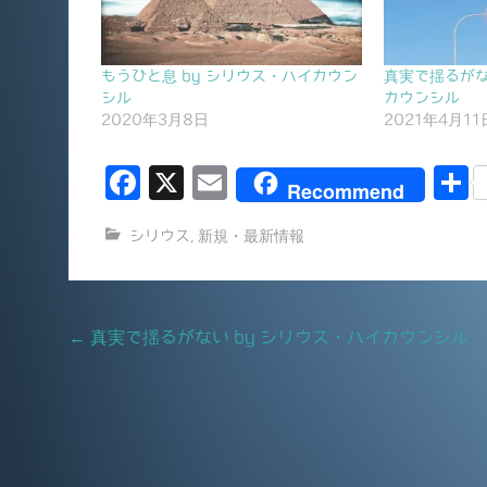
もうひと息 by シリウス・ハイカウン
真実で揺るがな
シル
カウンシル
2020年3月8日
2021年4月11
F
X
E
Recommend
a
m
シリウス
,
新規・最新情報
c
ai
e
l
b
Post
←
真実で揺るがない by シリウス・ハイカウンシル
o
navigation
o
k