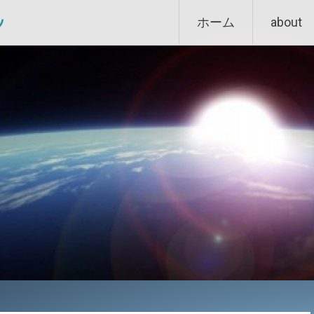
Skip
ン
ホーム
about
to
content