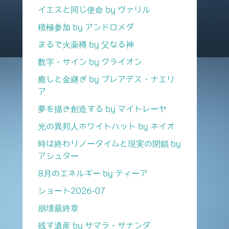
イエスと同じ使命 by ヴァリル
積極参加 by アンドロメダ
まるで火薬樽 by 父なる神
数字・サイン by クライオン
癒しと金継ぎ by プレアデス・ナエリ
ア
夢を描き創造する by マイトレーヤ
光の異邦人ホワイトハット by ネイオ
時は終わりノータイムと現実の閉鎖 by
アシュター
8月のエネルギー by ティーア
ショート2026-07
崩壊最終章
残す遺産 by サマラ・サナンダ