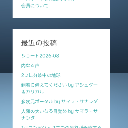
会員について
最近の投稿
ショート2026-08
内なる声
2つに分岐中の地球
到着に備えてください by アシュター
＆カリガル
多次元ポータル by サマラ・サナンダ
人類の大いなる目覚め by サマラ・サ
ナンダ
1stコンタクトは二つの流れが合流する