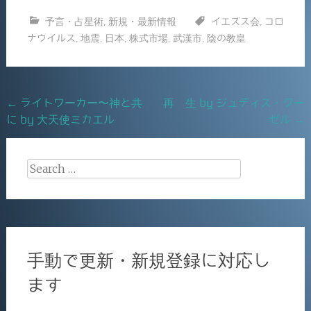
c
ai
有
予言・占星術
,
新規・最新情報
イエズス会
,
コロ
e
l
ナウイルス
,
地震
,
日本
,
株式市場
,
武漢市
,
陰の教皇
b
o
o
Post
←
ライトワーカー〜神と共
再 生 by ジュディス・クー
k
に by 大天使ミカエル
ゼル
→
navigation
Search
for:
手動で更新・新規登録に対応し
ます