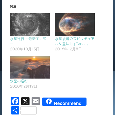
関連
水星逆行 ~ 最新エナジ
水星後退のスピリチュア
ー
ルな意味 by Tanaaz
2020年10月15日
2016年12月8日
水星の逆行
2020年2月19日
F
X
E
Recommend
a
m
共