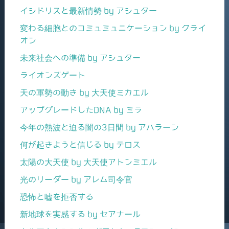
イシドリスと最新情勢 by アシュター
変わる細胞とのコミュミュニケーション by クライ
オン
未来社会への準備 by アシュター
ライオンズゲート
天の軍勢の動き by 大天使ミカエル
アップグレードしたDNA by ミラ
今年の熱波と迫る闇の3日間 by アハラーン
何が起きようと信じる by テロス
太陽の大天使 by 大天使アトンミエル
光のリーダー by アレム司令官
恐怖と嘘を拒否する
新地球を実感する by セアナール