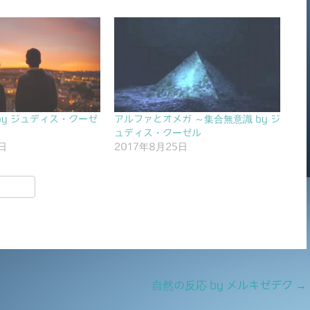
by ジュディス・クーゼ
アルファとオメガ ～集合無意識 by ジ
ュディス・クーゼル
日
2017年8月25日
共
有
自然の反応 by メルキゼデク
→