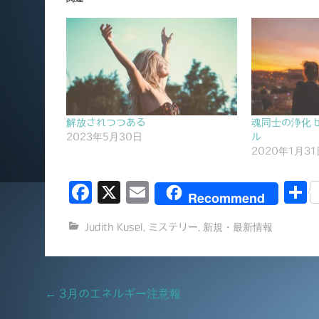
解放されつつある
魂同士の浄化 
2023年5月30日
ル
2020年1月31
F
X
E
Recommend
a
m
Judith Kusel
,
ミステリー
,
新規・最新情報
c
ai
e
l
b
Post
←
3月のエネルギー注意報
o
navigation