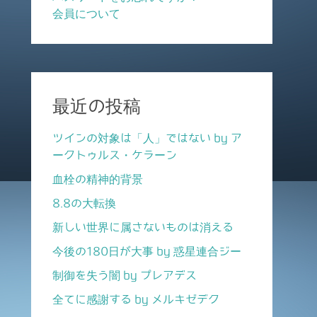
会員について
最近の投稿
ツインの対象は「人」ではない by ア
ークトゥルス・ケラーン
血栓の精神的背景
8.8の大転換
新しい世界に属さないものは消える
今後の180日が大事 by 惑星連合ジー
制御を失う闇 by プレアデス
全てに感謝する by メルキゼデク