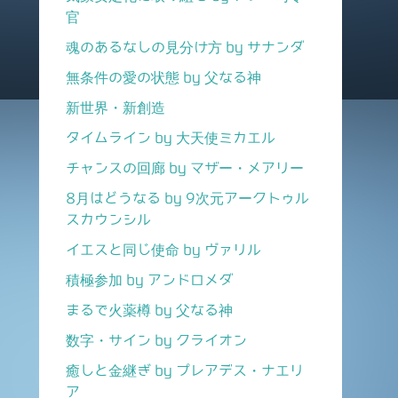
官
魂のあるなしの見分け方 by サナンダ
無条件の愛の状態 by 父なる神
新世界・新創造
タイムライン by 大天使ミカエル
チャンスの回廊 by マザー・メアリー
8月はどうなる by 9次元アークトゥル
スカウンシル
イエスと同じ使命 by ヴァリル
積極参加 by アンドロメダ
まるで火薬樽 by 父なる神
数字・サイン by クライオン
癒しと金継ぎ by プレアデス・ナエリ
ア