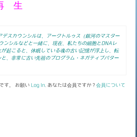
再 生
アデスカウンシルは、アークトルゥス（銀河のマスター
ウンシルなどと一緒に、現在、私たちの細胞とDNAレ
生が起こると、休眠している魂の古い記憶が浮上し、転
ンと、非常に古い先祖のプログラム・ネガティブパター
です。 お願い
Log In
. あなたは会員ですか ?
会員について