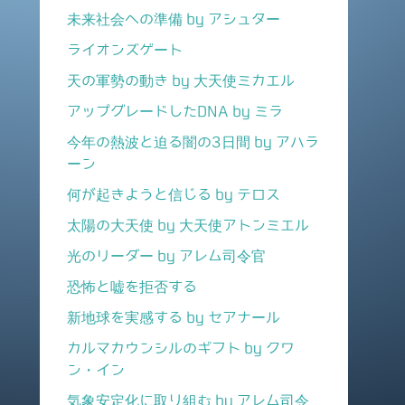
未来社会への準備 by アシュター
ライオンズゲート
天の軍勢の動き by 大天使ミカエル
アップグレードしたDNA by ミラ
今年の熱波と迫る闇の3日間 by アハラ
ーン
何が起きようと信じる by テロス
太陽の大天使 by 大天使アトンミエル
光のリーダー by アレム司令官
恐怖と嘘を拒否する
新地球を実感する by セアナール
カルマカウンシルのギフト by クワ
ン・イン
気象安定化に取り組む by アレム司令