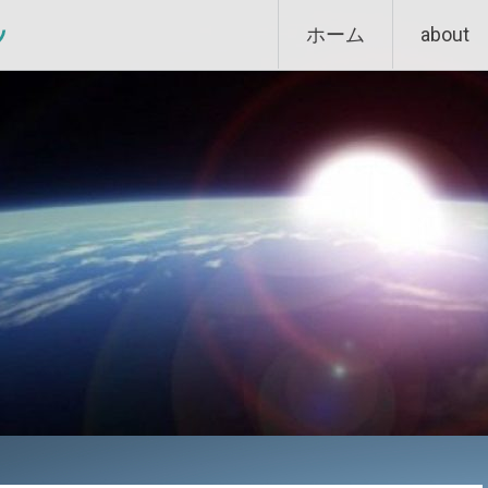
Skip
ン
ホーム
about
to
content