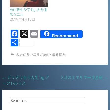
自己を生かす by 大天使
ミカエル
2019年4月19日
F
X
E
Recommend
a
m
共
c
ai
有
大天使ミカエル
,
新規・最新情報
e
l
b
o
Post
←
ピッタリ合う人生 by ア
3月のエネルギー注意報
→
o
ークトルゥス
navigation
k
Search
for: