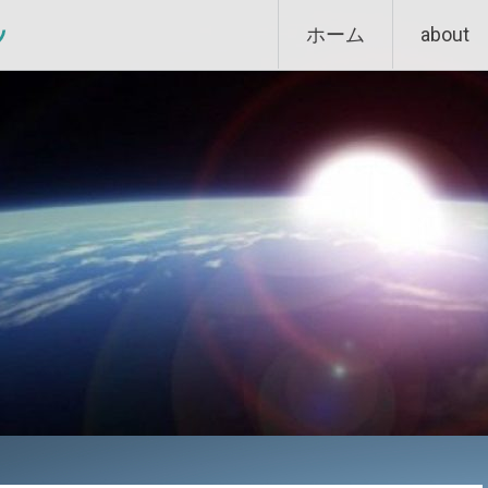
Skip
ン
ホーム
about
to
content