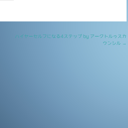
有
ハイヤーセルフになる4ステップ by アークトルゥスカ
ウンシル
→