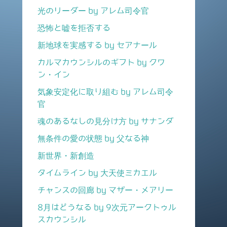
光のリーダー by アレム司令官
恐怖と嘘を拒否する
新地球を実感する by セアナール
カルマカウンシルのギフト by クワ
ン・イン
気象安定化に取り組む by アレム司令
官
魂のあるなしの見分け方 by サナンダ
無条件の愛の状態 by 父なる神
新世界・新創造
タイムライン by 大天使ミカエル
チャンスの回廊 by マザー・メアリー
8月はどうなる by 9次元アークトゥル
スカウンシル