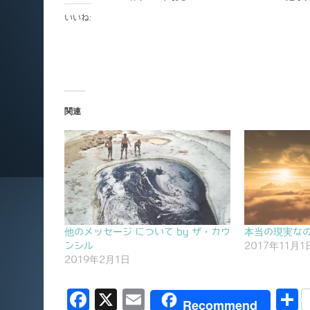
いいね:
関連
他のメッセージ について by ザ・カウ
本当の現実なの
ンシル
2017年11月1
2019年2月1日
F
X
E
Recommend