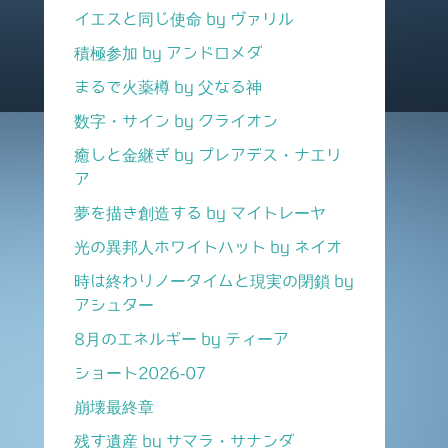
イエスと同じ使命 by ヴァリル
積極参加 by アンドロメダ
まるで火薬樽 by 父なる神
数字・サイン by クライオン
癒しと金継ぎ by プレアデス・ナエリ
ア
夢を描き創造する by マイトレーヤ
光の異邦人ホワイトハット by ネイオ
時は終わりノータイムと現実の閉鎖 by
アシュター
8月のエネルギー by ティーア
ショート2026-07
崩壊最終章
残す遺産 by サマラ・サナンダ