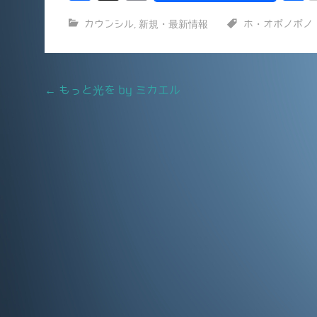
a
m
カウンシル
,
新規・最新情報
ホ・オポノポノ
c
ai
e
l
b
Post
←
もっと光を by ミカエル
o
navigation
o
k