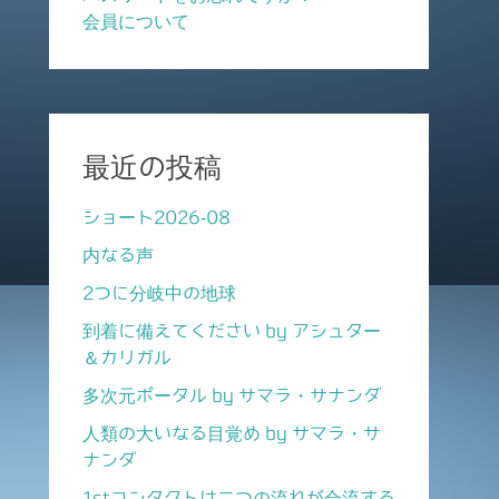
会員について
最近の投稿
ショート2026-08
内なる声
2つに分岐中の地球
到着に備えてください by アシュター
＆カリガル
多次元ポータル by サマラ・サナンダ
人類の大いなる目覚め by サマラ・サ
ナンダ
1stコンタクトは二つの流れが合流する