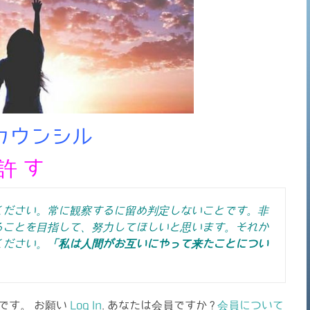
カウンシル
許 す
ください。常に観察するに留め判定しないことです。非
ることを目指して、努力してほしいと思います。それか
ください。
「私は人間がお互いにやって来たことについ
です。 お願い
Log In
. あなたは会員ですか ?
会員について