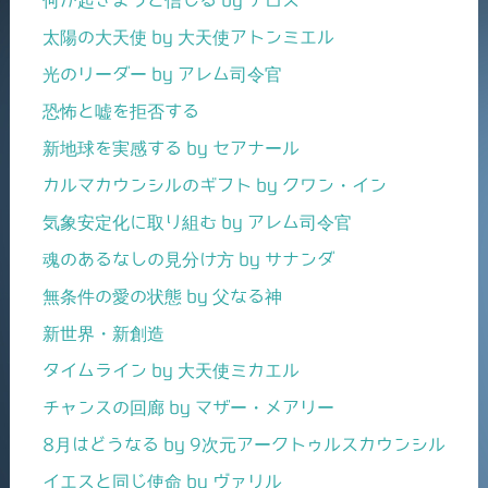
何が起きようと信じる by テロス
太陽の大天使 by 大天使アトンミエル
光のリーダー by アレム司令官
恐怖と嘘を拒否する
新地球を実感する by セアナール
カルマカウンシルのギフト by クワン・イン
気象安定化に取り組む by アレム司令官
魂のあるなしの見分け方 by サナンダ
無条件の愛の状態 by 父なる神
新世界・新創造
タイムライン by 大天使ミカエル
チャンスの回廊 by マザー・メアリー
8月はどうなる by 9次元アークトゥルスカウンシル
イエスと同じ使命 by ヴァリル