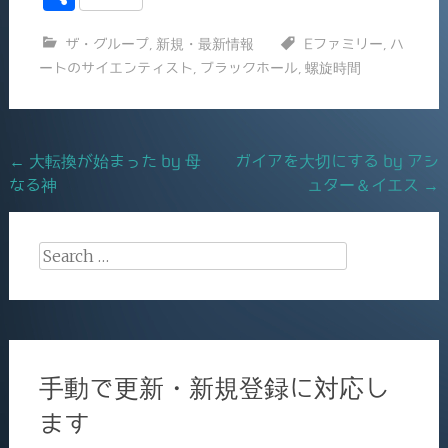
c
ai
有
ザ・グループ
,
新規・最新情報
Eファミリー
,
ハ
e
l
ートのサイエンティスト
,
ブラックホール
,
螺旋時間
b
o
o
Post
←
大転換が始まった by 母
ガイアを大切にする by アシ
k
なる神
ュター＆イエス
→
navigation
Search
for:
手動で更新・新規登録に対応し
ます