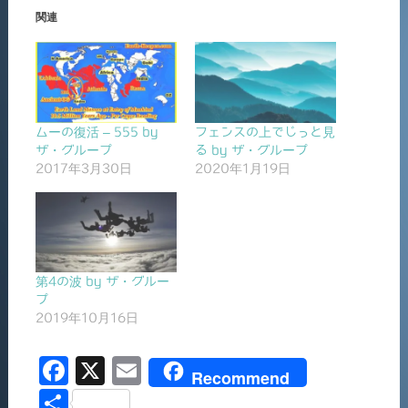
関連
ムーの復活 – 555 by
フェンスの上でじっと見
ザ・グループ
る by ザ・グループ
2017年3月30日
2020年1月19日
第4の波 by ザ・グルー
プ
2019年10月16日
F
X
E
Recommend
a
m
共