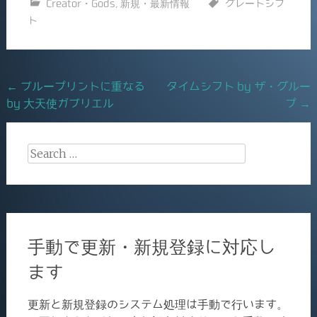
Creator・Gods
,
新規・最新情報
グレートシフ
e
l
ト
b
o
o
Post
←
ブループリントに重なる
タイムシフト by ザ・グルー
k
by 大天使ガブリエル
プ
→
navigation
Search
for:
手動で更新・新規登録に対応し
ます
更新と新規登録のシステム処理は手動で行います。