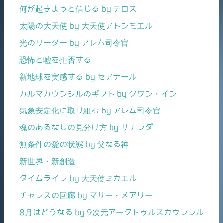
何が起きようと信じる by テロス
太陽の大天使 by 大天使アトンミエル
光のリーダー by アレム司令官
恐怖と嘘を拒否する
新地球を実感する by セアナール
カルマカウンシルのギフト by クワン・イン
気象安定化に取り組む by アレム司令官
魂のあるなしの見分け方 by サナンダ
無条件の愛の状態 by 父なる神
新世界・新創造
タイムライン by 大天使ミカエル
チャンスの回廊 by マザー・メアリー
8月はどうなる by 9次元アークトゥルスカウンシル