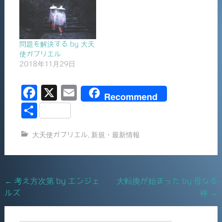
問題を解決する by 大天
使ガブリエル
2018年11月29日
F
X
E
Recommend
a
m
共
c
ai
有
大天使ガブリエル
,
新規・最新情報
e
l
b
o
Post
←
考え方次第 by エンジェ
大転換が始まった by 母なる
o
ルズ
神
→
navigation
k