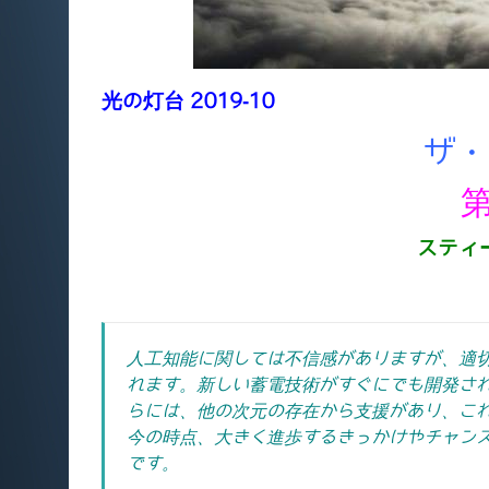
光の灯台 2019-10
ザ・
スティ
人工知能に関しては不信感がありますが、適
れます。新しい蓄電技術がすぐにでも開発さ
らには、他の次元の存在から支援があり、こ
今の時点、大きく進歩するきっかけやチャン
です。