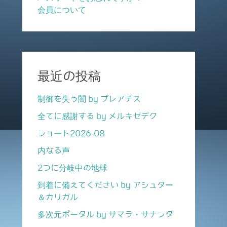
会員について
最近の投稿
制御を失う闇 by プレアデス
全てに感謝する by メルキゼデク
ショート2026-08
内なる声
2つに分岐中の地球
到着に備えてください by アシュター
＆カリガル
多次元ポータル by サマラ・サナンダ