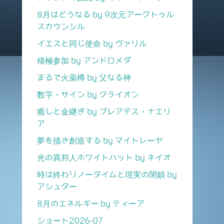
8月はどうなる by 9次元アークトゥル
スカウンシル
イエスと同じ使命 by ヴァリル
積極参加 by アンドロメダ
まるで火薬樽 by 父なる神
数字・サイン by クライオン
癒しと金継ぎ by プレアデス・ナエリ
ア
夢を描き創造する by マイトレーヤ
光の異邦人ホワイトハット by ネイオ
時は終わりノータイムと現実の閉鎖 by
アシュター
8月のエネルギー by ティーア
ショート2026-07