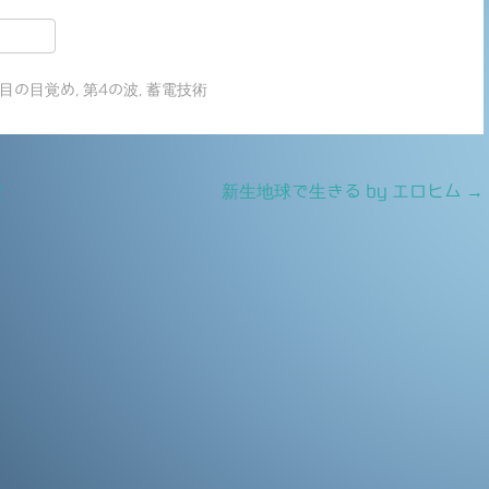
共
有
番目の目覚め
,
第4の波
,
蓄電技術
2
新生地球で生きる by エロヒム
→