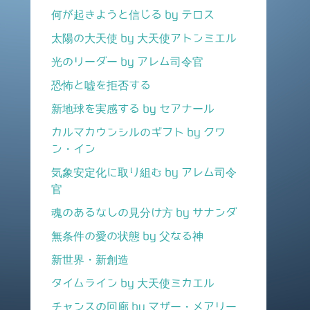
何が起きようと信じる by テロス
太陽の大天使 by 大天使アトンミエル
光のリーダー by アレム司令官
恐怖と嘘を拒否する
新地球を実感する by セアナール
カルマカウンシルのギフト by クワ
ン・イン
気象安定化に取り組む by アレム司令
官
魂のあるなしの見分け方 by サナンダ
無条件の愛の状態 by 父なる神
新世界・新創造
タイムライン by 大天使ミカエル
チャンスの回廊 by マザー・メアリー