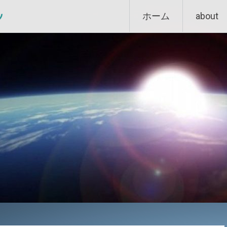
Skip
ン
ホーム
about
to
content