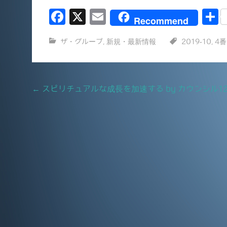
F
X
E
Recommend
a
m
ザ・グループ
,
新規・最新情報
2019-10
,
4
c
ai
e
l
b
Post
←
スピリチュアルな成長を加速する by カウンシル1
o
navigation
o
k