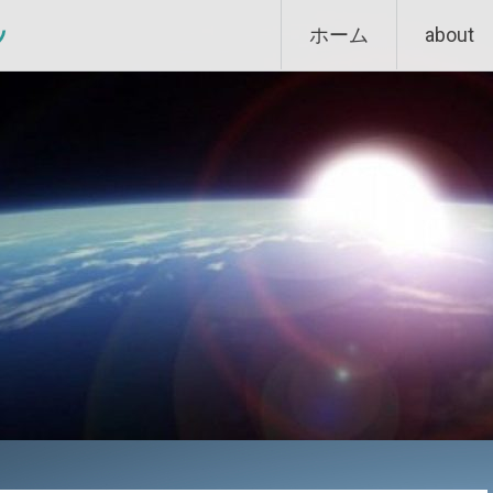
Skip
ン
ホーム
about
to
content