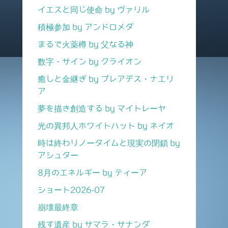
イエスと同じ使命 by ヴァリル
積極参加 by アンドロメダ
まるで火薬樽 by 父なる神
数字・サイン by クライオン
癒しと金継ぎ by プレアデス・ナエリ
ア
夢を描き創造する by マイトレーヤ
光の異邦人ホワイトハット by ネイオ
時は終わりノータイムと現実の閉鎖 by
アシュター
8月のエネルギー by ティーア
ショート2026-07
崩壊最終章
残す遺産 by サマラ・サナンダ