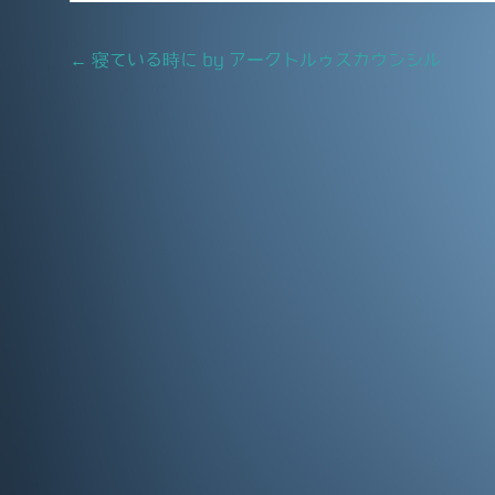
e
l
b
Post
←
寝ている時に by アークトルゥスカウンシル
o
navigation
o
k