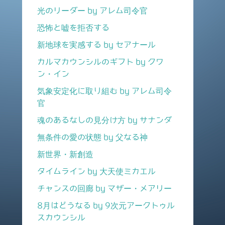
光のリーダー by アレム司令官
恐怖と嘘を拒否する
新地球を実感する by セアナール
カルマカウンシルのギフト by クワ
ン・イン
気象安定化に取り組む by アレム司令
官
魂のあるなしの見分け方 by サナンダ
無条件の愛の状態 by 父なる神
新世界・新創造
タイムライン by 大天使ミカエル
チャンスの回廊 by マザー・メアリー
8月はどうなる by 9次元アークトゥル
スカウンシル