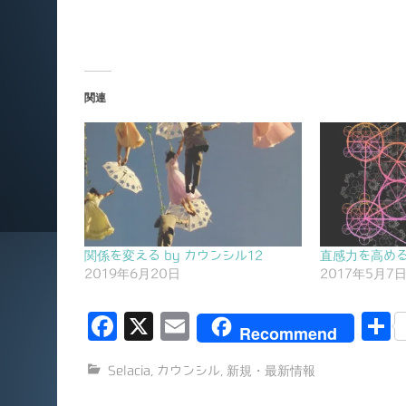
関連
関係を変える by カウンシル12
直感力を高める 
2019年6月20日
2017年5月7
F
X
E
Recommend
a
m
Selacia
,
カウンシル
,
新規・最新情報
c
ai