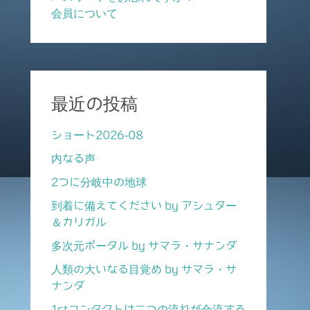
会員について
最近の投稿
ショート2026-08
内なる声
2つに分岐中の地球
到着に備えてください by アシュター
＆カリガル
多次元ポータル by サマラ・サナンダ
人類の大いなる目覚め by サマラ・サ
ナンダ
1stコンタクトは二つの流れが合流する