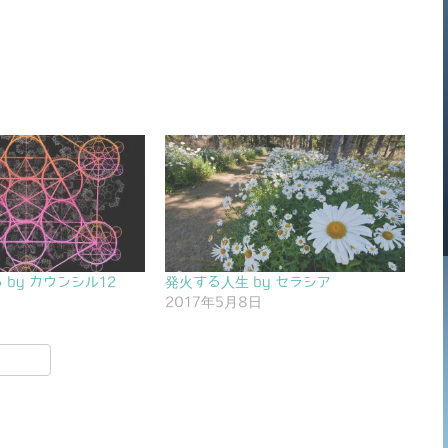
by カウンシル12
発火する人生 by セラシア
日
2017年5月8日
共
有