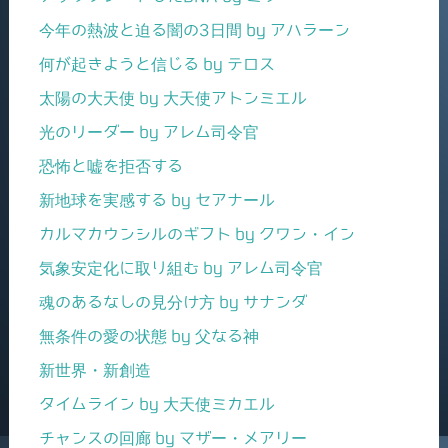
今年の熱波と迫る闇の3日間 by アハラーン
何が起きようと信じる by テロス
太陽の大天使 by 大天使アトンミエル
光のリーダー by アレム司令官
恐怖と嘘を拒否する
新地球を実感する by セアナール
カルマカウンシルのギフト by クワン・イン
気象安定化に取り組む by アレム司令官
魂のあるなしの見分け方 by サナンダ
無条件の愛の状態 by 父なる神
新世界・新創造
タイムライン by 大天使ミカエル
チャンスの回廊 by マザー・メアリー