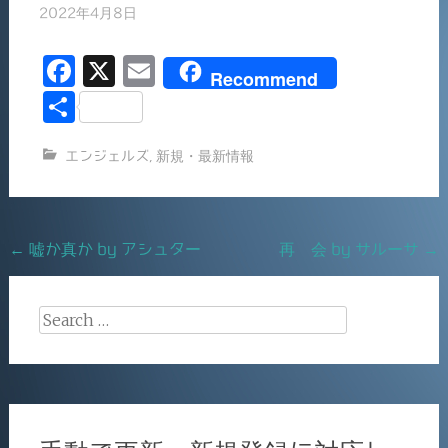
2022年4月8日
F
X
E
Recommend
a
m
共
c
ai
有
エンジェルズ
,
新規・最新情報
e
l
b
o
Post
←
嘘か真か by アシュター
再 会 by サルーサ
→
o
navigation
k
Search
for: