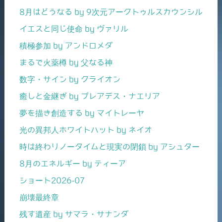
8月はどうなる by 9次元アークトゥルスカウンシル
イエスと同じ使命 by ヴァリル
積極参加 by アンドロメダ
まるで火薬樽 by 父なる神
数字・サイン by クライオン
癒しと金継ぎ by プレアデス・ナエリア
夢を描き創造する by マイトレーヤ
光の異邦人ホワイトハット by ネイオ
時は終わりノータイムと現実の閉鎖 by アシュター
8月のエネルギー by ティーア
ショート2026-07
崩壊最終章
残す遺産 by サマラ・サナンダ