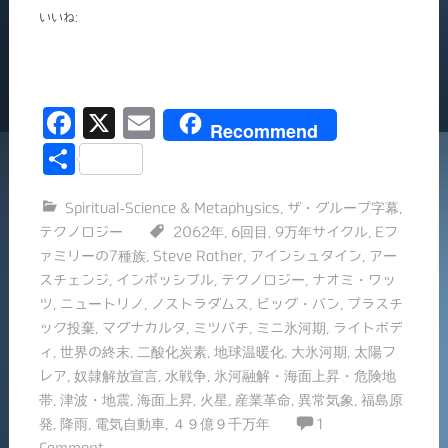
いいね:
F
X
E
Recommend
a
m
共
c
ai
有
Spiritual-Science & Metaphysics
,
ザ・グループ字幕
,
e
l
テクノロジー
2062年
,
6回目
,
9万年サイクル
,
Eフ
b
ァミリーの7種族
,
Steve Rother
,
アインシュタイン
,
アー
o
スチェンジ
,
インポッシブル
,
テクノロジー
,
ナオミ・ワッ
ツ
,
ニュートリノ
,
ノストラダムス
,
ビッグ・バン
,
プラスチ
o
ック投棄
,
マグナカルタ
,
ミツバチ
,
ミニ氷河期
,
ライトボデ
k
ィ
,
世界の終末
,
二酸化炭素
,
地球温暖化
,
大氷河期
,
太陽フ
レア
,
奴隷解放宣言
,
水戦争
,
氷河融解・海面上昇・危険地
帯
,
津波・地震
,
海面上昇
,
火星
,
産業革命
,
異常気象
,
福島原
発
,
降雨
,
電気自動車
,
４９億９千万年
1
Comment