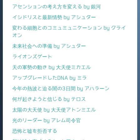
アセンションの考え方を変える by 銀河
イシドリスと最新情勢 by アシュター
変わる細胞とのコミュミュニケーション by クライ
オン
未来社会への準備 by アシュター
ライオンズゲート
天の軍勢の動き by 大天使ミカエル
アップグレードしたDNA by ミラ
今年の熱波と迫る闇の3日間 by アハラーン
何が起きようと信じる by テロス
太陽の大天使 by 大天使アトンミエル
光のリーダー by アレム司令官
恐怖と嘘を拒否する