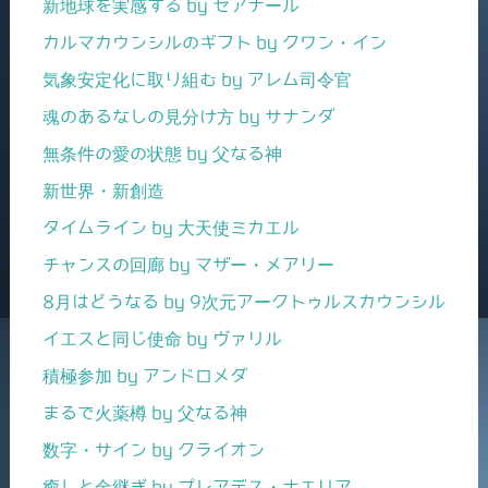
新地球を実感する by セアナール
カルマカウンシルのギフト by クワン・イン
気象安定化に取り組む by アレム司令官
魂のあるなしの見分け方 by サナンダ
無条件の愛の状態 by 父なる神
新世界・新創造
タイムライン by 大天使ミカエル
チャンスの回廊 by マザー・メアリー
8月はどうなる by 9次元アークトゥルスカウンシル
イエスと同じ使命 by ヴァリル
積極参加 by アンドロメダ
まるで火薬樽 by 父なる神
数字・サイン by クライオン
癒しと金継ぎ by プレアデス・ナエリア