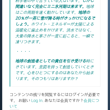
科学者の中で言っている人はいます。
しかし
間違いなく完全にミニ氷河期は来ます。
地球
はこの周期を速く動かしています。
地球の
20％が一斉に雪が降る時がきっかけになるで
しょう。
ホワイト・エネルギーが太陽による
温暖化に歯止めをかけます。洪水ではなく、
大量の降水と寒さが一度に起こると、一瞬で
凍りつきます。
・・・・
地球の創造者としての責任を引き受ける
時に
きています。意図を持って創造していくとき
です。心をひとつにするのはあなたから始ま
ります。そのつもりはありますか？
コンテンツの残りを閲覧するにはログインが必要で
す。 お願い
Log In
. あなたは会員ですか ?
会員につ
いて