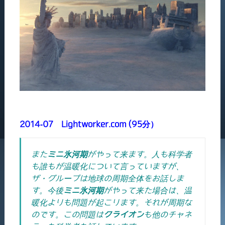
2014-07 Lightworker.com (95分）
また
ミニ氷河期
がやって来ます。人も科学者
も誰もが温暖化について言っていますが、
ザ・グループは地球の周期全体をお話しま
す。今後
ミニ氷河期
がやって来た場合は、温
暖化よりも問題が起こります。それが周期な
のです。この問題は
クライオン
も他のチャネ