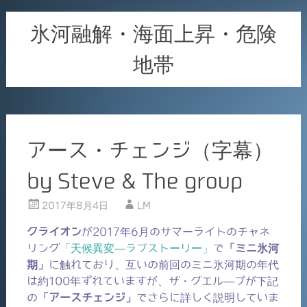
氷河融解・海面上昇・危険
地帯
アース・チェンジ（字幕）
by Steve & The group
2017年8月4日
LM
クライオン
が2017年6月のサマーライトのチャネ
リング
「天候異変―ラブストーリー」
で
「ミニ氷河
期」
に触れており、互いの前回のミニ氷河期の年代
は約100年ずれていますが、ザ・グエル―プが下記
の
「アースチェンジ」
でさらに詳しく説明していま