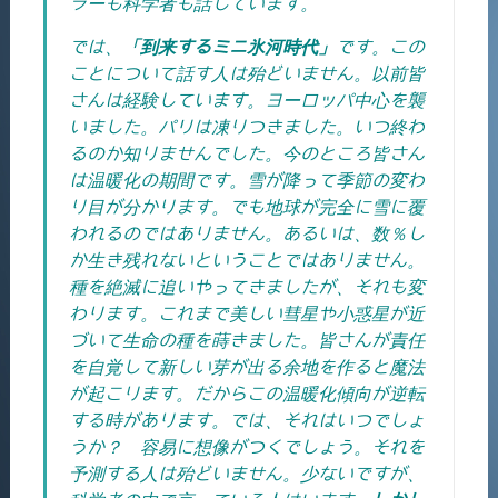
ラーも科学者も話しています。
では、
「到来するミニ氷河時代」
です。この
ことについて話す人は殆どいません。以前皆
さんは経験しています。ヨーロッパ中心を襲
いました。パリは凍りつきました。いつ終わ
るのか知りませんでした。今のところ皆さん
は温暖化の期間です。雪が降って季節の変わ
り目が分かります。でも地球が完全に雪に覆
われるのではありません。あるいは、数％し
か生き残れないということではありません。
種を絶滅に追いやってきましたが、それも変
わります。これまで美しい彗星や小惑星が近
づいて生命の種を蒔きました。皆さんが責任
を自覚して新しい芽が出る余地を作ると魔法
が起こります。だからこの温暖化傾向が逆転
する時があります。では、それはいつでしょ
うか？ 容易に想像がつくでしょう。それを
予測する人は殆どいません。少ないですが、