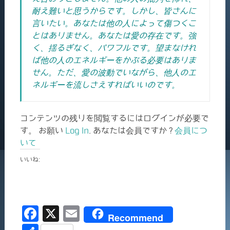
耐え難いと思うからです。しかし、皆さんに
言いたい。あなたは他の人によって傷つくこ
とはありません。あなたは愛の存在です。強
く、揺るぎなく、パワフルです。望まなけれ
ば他の人のエネルギーをかぶる必要はありま
せん。ただ、愛の波動でいながら、他人のエ
ネルギーを流しさえすればいいのです。
コンテンツの残りを閲覧するにはログインが必要で
す。 お願い
Log In
. あなたは会員ですか ?
会員につ
いて
いいね:
F
X
E
Recommend
a
m