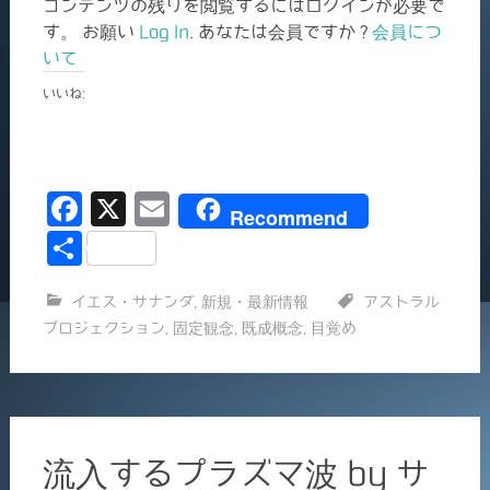
コンテンツの残りを閲覧するにはログインが必要で
す。 お願い
Log In
. あなたは会員ですか ?
会員につ
いて
いいね:
F
X
E
Recommend
a
m
共
c
ai
有
イエス・サナンダ
,
新規・最新情報
アストラル
e
l
プロジェクション
,
固定観念
,
既成概念
,
目覚め
b
o
o
k
流入するプラズマ波 by サ