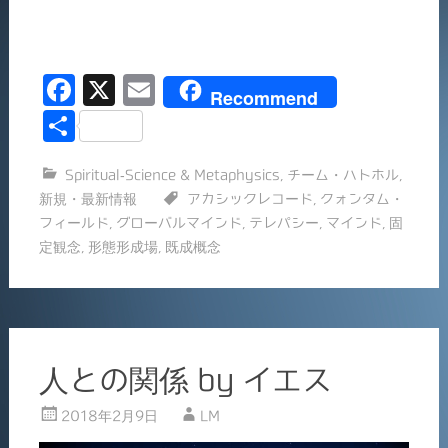
F
X
E
Recommend
a
m
共
c
ai
有
Spiritual-Science & Metaphysics
,
チーム・ハトホル
,
e
l
新規・最新情報
アカシックレコード
,
クォンタム・
b
フィールド
,
グローバルマインド
,
テレパシー
,
マインド
,
固
o
定観念
,
形態形成場
,
既成概念
o
k
人との関係 by イエス
2018年2月9日
LM