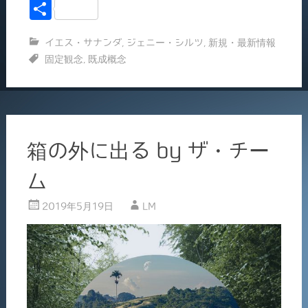
a
m
共
c
ai
有
イエス・サナンダ
,
ジェニー・シルツ
,
新規・最新情報
e
l
固定観念
,
既成概念
b
o
o
k
箱の外に出る by ザ・チー
ム
2019年5月19日
LM