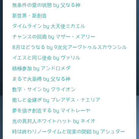
無条件の愛の状態 by 父なる神
新世界・新創造
タイムライン by 大天使ミカエル
チャンスの回廊 by マザー・メアリー
8月はどうなる by 9次元アークトゥルスカウンシル
イエスと同じ使命 by ヴァリル
積極参加 by アンドロメダ
まるで火薬樽 by 父なる神
数字・サイン by クライオン
癒しと金継ぎ by プレアデス・ナエリア
夢を描き創造する by マイトレーヤ
光の異邦人ホワイトハット by ネイオ
時は終わりノータイムと現実の閉鎖 by アシュター