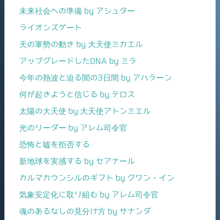
未来社会への準備 by アシュター
ライオンズゲート
天の軍勢の動き by 大天使ミカエル
アップグレードしたDNA by ミラ
今年の熱波と迫る闇の3日間 by アハラーン
何が起きようと信じる by テロス
太陽の大天使 by 大天使アトンミエル
光のリーダー by アレム司令官
恐怖と嘘を拒否する
新地球を実感する by セアナール
カルマカウンシルのギフト by クワン・イン
気象安定化に取り組む by アレム司令官
魂のあるなしの見分け方 by サナンダ