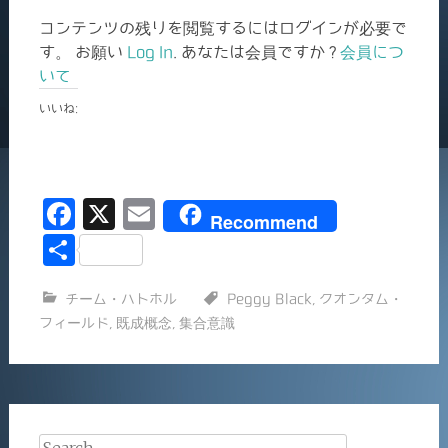
コンテンツの残りを閲覧するにはログインが必要で
す。 お願い
Log In
. あなたは会員ですか ?
会員につ
いて
いいね:
F
X
E
Recommend
a
m
共
c
ai
有
チーム・ハトホル
Peggy Black
,
クオンタム・
e
l
フィールド
,
既成概念
,
集合意識
b
o
o
k
Search