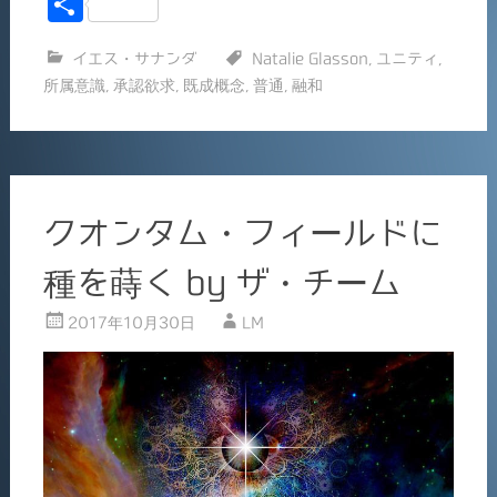
共
c
ai
有
イエス・サナンダ
Natalie Glasson
,
ユニティ
,
e
l
所属意識
,
承認欲求
,
既成概念
,
普通
,
融和
b
o
o
k
クオンタム・フィールドに
種を蒔く by ザ・チーム
2017年10月30日
LM