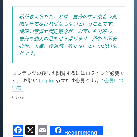
私が教えられたことは、自分の中に巣食う意
識は捨てなければならないということです。
根深い意識や固定観念が、お互いを分断し、
自分も他人の足も引っ張ります。恐れや不安
心理、欠点、優越感、許せないという思いな
どです。
コンテンツの残りを閲覧するにはログインが必要で
す。 お願い
Log In
. あなたは会員ですか ?
会員につ
いて
いいね:
F
X
E
Recommend