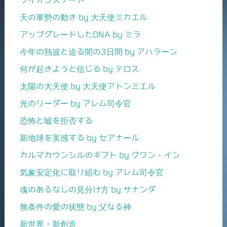
ライオンズゲート
天の軍勢の動き by 大天使ミカエル
アップグレードしたDNA by ミラ
今年の熱波と迫る闇の3日間 by アハラーン
何が起きようと信じる by テロス
太陽の大天使 by 大天使アトンミエル
光のリーダー by アレム司令官
恐怖と嘘を拒否する
新地球を実感する by セアナール
カルマカウンシルのギフト by クワン・イン
気象安定化に取り組む by アレム司令官
魂のあるなしの見分け方 by サナンダ
無条件の愛の状態 by 父なる神
新世界・新創造