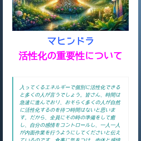
マヒンドラ
活性化の重要性について
入ってくるエネルギーで個別に活性化できる
と多くの人が言うでしょう。
皆さん、時間は
急速に進んでおり、おそらく多くの人が自然
に活性化するのを待つ時間はないと思いま
す。
だから、全員にその時の準備をして癒
し、自分の感情をコントロールし、一人一人
が内面作業を行うようにしてくださいと伝え
ているのです。
食事に気をつけ、肉体と感情