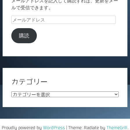
メールアドレスを記入して購読すれば、更新をメー
ルで受信できます。
メ
ー
ル
購読
ア
ド
レ
ス
カテゴリー
カ
テ
ゴ
リ
ー
Proudly powered by
WordPress
|
Theme: Radiate by
ThemeGrill
.