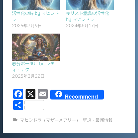
活性化の時 by マヒンド
キリスト意識の活性化
ラ
by マヒンドラ
2025年7月9日
2024年6月17日
春分ポータル by レデ
ィ・ナダ
2025年3月22日
F
X
E
Recommend
a
m
共
c
ai
有
マヒンドラ（マザーメアリー）
,
新規・最新情報
e
l
b