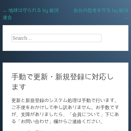
o
Post
←
地球は守られる by 銀河
自分の思考を守る by 銀河
o
連合
→
navigation
k
Search
for:
手動で更新・新規登録に対応し
ます
更新と新規登録のシステム処理は手動で行います。
ご不便をおかけして申し訳ありません。お手数です
が、支障がありましたら、「会員について」下にあ
る「お問い合わせ」欄からご連絡ください。