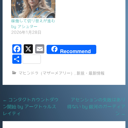
稼働して切り替えが進む
by アシュター
2026年1月28日
F
X
E
Recommend
a
m
共
c
ai
有
マヒンドラ（マザーメアリー）
,
新規・最新情報
e
l
b
o
Post
←
コンタクトカウントダウ
アセンションの失敗はあり
o
ン開始 by アークトゥルス
得ない by 銀河のガーディア
navigation
k
レイティ
ン
→