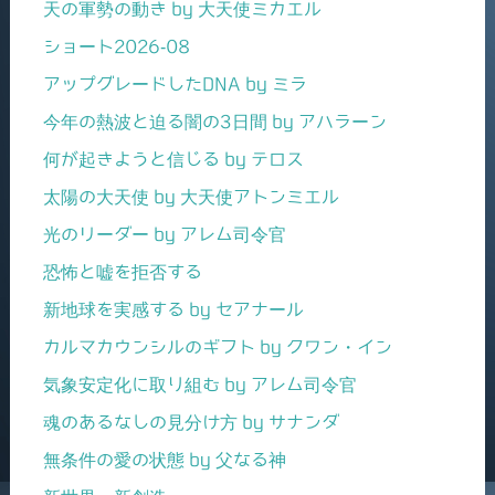
天の軍勢の動き by 大天使ミカエル
ショート2026-08
アップグレードしたDNA by ミラ
今年の熱波と迫る闇の3日間 by アハラーン
何が起きようと信じる by テロス
太陽の大天使 by 大天使アトンミエル
光のリーダー by アレム司令官
恐怖と嘘を拒否する
新地球を実感する by セアナール
カルマカウンシルのギフト by クワン・イン
気象安定化に取り組む by アレム司令官
魂のあるなしの見分け方 by サナンダ
無条件の愛の状態 by 父なる神