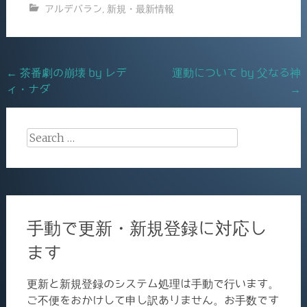
アルデバラン
,
新規・最新情報
e
l
b
o
Post
←
茶番劇の崩壊 by レデ
運動について by 父なる神
o
ィ・ナダ
→
navigation
k
Search
for:
手動で更新・新規登録に対応し
ます
更新と新規登録のシステム処理は手動で行います。
ご不便をおかけして申し訳ありません。お手数です