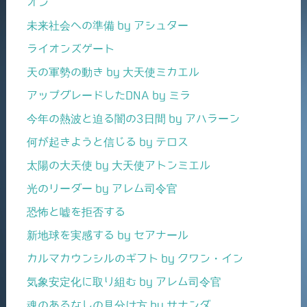
オン
未来社会への準備 by アシュター
ライオンズゲート
天の軍勢の動き by 大天使ミカエル
アップグレードしたDNA by ミラ
今年の熱波と迫る闇の3日間 by アハラーン
何が起きようと信じる by テロス
太陽の大天使 by 大天使アトンミエル
光のリーダー by アレム司令官
恐怖と嘘を拒否する
新地球を実感する by セアナール
カルマカウンシルのギフト by クワン・イン
気象安定化に取り組む by アレム司令官
魂のあるなしの見分け方 by サナンダ