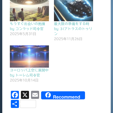
もうすぐ出会いの抱擁
最大限の準備をする時
by コンラッド司令官
by ３Iアトラスのトゥリ
2025年5月31日
ン
2025年11月26日
ヨーロッパ上空に展開中
by トーレム司令官
2025年10月14日
F
X
E
Recommend
a
m
共
c
ai
有