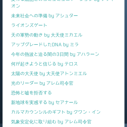
オン
未来社会への準備 by アシュター
ライオンズゲート
天の軍勢の動き by 大天使ミカエル
アップグレードしたDNA by ミラ
今年の熱波と迫る闇の3日間 by アハラーン
何が起きようと信じる by テロス
太陽の大天使 by 大天使アトンミエル
光のリーダー by アレム司令官
恐怖と嘘を拒否する
新地球を実感する by セアナール
カルマカウンシルのギフト by クワン・イン
気象安定化に取り組む by アレム司令官