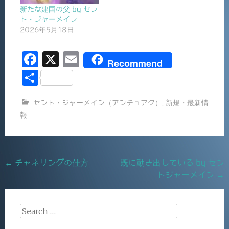
新たな建国の父 by セン
ト・ジャーメイン
2026年5月18日
F
X
E
Recommend
a
m
共
c
ai
有
セント・ジャーメイン（アンチュアク）
,
新規・最新情
e
l
報
b
o
o
Post
←
チャネリングの仕方
既に動き出している by セン
k
トジャーメイン
→
navigation
Search
for: