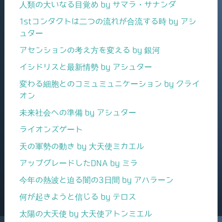
人類の大いなる目覚め by サマラ・サナンダ
1stコンタクトは二つの流れが合流する時 by アシ
ュター
アセンションの考え方を変える by 銀河
イシドリスと最新情勢 by アシュター
変わる細胞とのコミュミュニケーション by クライ
オン
未来社会への準備 by アシュター
ライオンズゲート
天の軍勢の動き by 大天使ミカエル
アップグレードしたDNA by ミラ
今年の熱波と迫る闇の3日間 by アハラーン
何が起きようと信じる by テロス
太陽の大天使 by 大天使アトンミエル