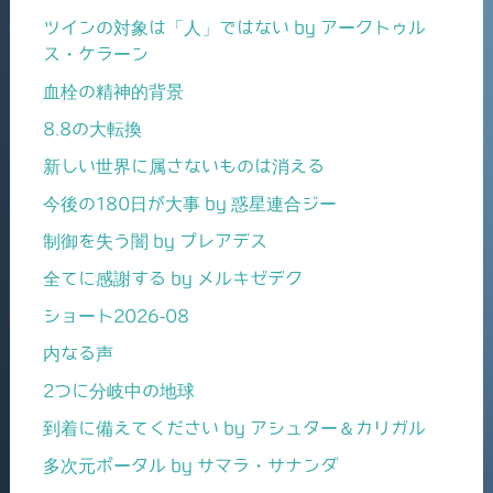
ツインの対象は「人」ではない by アークトゥル
ス・ケラーン
血栓の精神的背景
8.8の大転換
新しい世界に属さないものは消える
今後の180日が大事 by 惑星連合ジー
制御を失う闇 by プレアデス
全てに感謝する by メルキゼデク
ショート2026-08
内なる声
2つに分岐中の地球
到着に備えてください by アシュター＆カリガル
多次元ポータル by サマラ・サナンダ