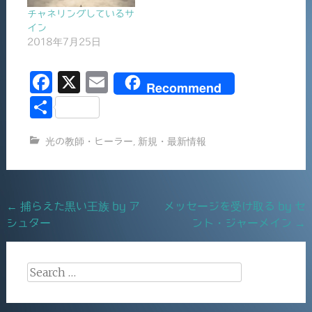
チャネリングしているサ
イン
2018年7月25日
F
X
E
Recommend
a
m
共
c
ai
有
光の教師・ヒーラー
,
新規・最新情報
e
l
b
o
Post
←
捕らえた黒い王族 by ア
メッセージを受け取る by セ
o
シュター
ント・ジャーメイン
→
navigation
k
Search
for: