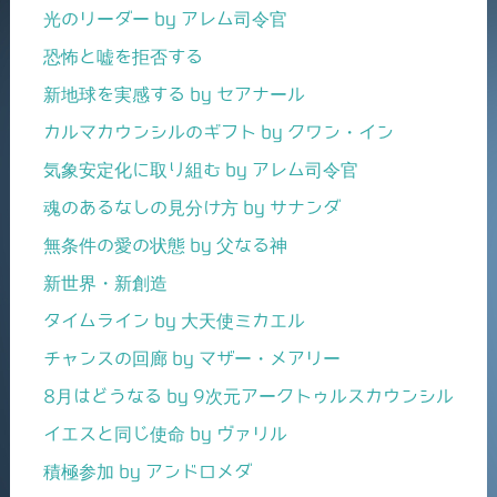
光のリーダー by アレム司令官
恐怖と嘘を拒否する
新地球を実感する by セアナール
カルマカウンシルのギフト by クワン・イン
気象安定化に取り組む by アレム司令官
魂のあるなしの見分け方 by サナンダ
無条件の愛の状態 by 父なる神
新世界・新創造
タイムライン by 大天使ミカエル
チャンスの回廊 by マザー・メアリー
8月はどうなる by 9次元アークトゥルスカウンシル
イエスと同じ使命 by ヴァリル
積極参加 by アンドロメダ