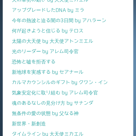
アップグレードしたDNA by ミラ
今年の熱波と迫る闇の3日間 by アハラーン
何が起きようと信じる by テロス
太陽の大天使 by 大天使アトンミエル
光のリーダー by アレム司令官
恐怖と嘘を拒否する
新地球を実感する by セアナール
カルマカウンシルのギフト by クワン・イン
気象安定化に取り組む by アレム司令官
魂のあるなしの見分け方 by サナンダ
無条件の愛の状態 by 父なる神
新世界・新創造
タイムライン by 大天使ミカエル