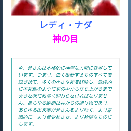
レディ・ナダ
神の目
今、皆さんは本格的に神聖な人間に変容して
います。つまり、低く振動するものすべてを
脱ぎ捨て、多くの小さな死を経験し、最終的
に不死鳥のように灰の中から立ち上がるまで
大きな死に数多く関わらなければなりませ
ん。
あらゆる瞬間は神からの贈り物であり、
あらゆる出来事が皆さんをより強く、より意
識的に、より目覚めさせ、より神聖なものに
します。