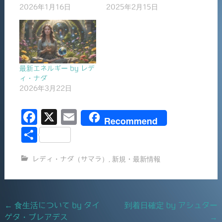
2026年1月16日
2025年2月15日
最新エネルギー by レデ
ィ・ナダ
2026年3月22日
F
X
E
Recommend
a
m
共
c
ai
有
レディ・ナダ（サマラ）
,
新規・最新情報
e
l
b
o
Post
←
食生活について by タイ
到着日確定 by アシュター
o
ゲタ・プレアデス
→