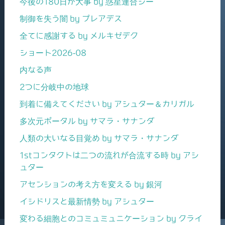
今後の180日が大事 by 惑星連合ジー
制御を失う闇 by プレアデス
全てに感謝する by メルキゼデク
ショート2026-08
内なる声
2つに分岐中の地球
到着に備えてください by アシュター＆カリガル
多次元ポータル by サマラ・サナンダ
人類の大いなる目覚め by サマラ・サナンダ
1stコンタクトは二つの流れが合流する時 by アシ
ュター
アセンションの考え方を変える by 銀河
イシドリスと最新情勢 by アシュター
変わる細胞とのコミュミュニケーション by クライ