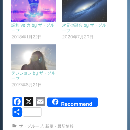
調和 vs 力 by ザ・グル
次元の融合 by ザ・グル
ープ
ープ
2018年1月22日
2020年7月20日
テンション by ザ・グル
ープ
2019年8月21日
F
X
E
Recommend
a
m
共
c
ai
有
ザ・グループ
,
新規・最新情報
e
l