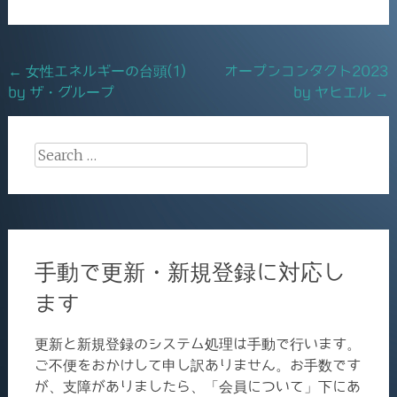
b
o
Post
←
女性エネルギーの台頭(1)
オープンコンタクト2023
o
by ザ・グループ
by ヤヒエル
→
navigation
k
Search
for:
手動で更新・新規登録に対応し
ます
更新と新規登録のシステム処理は手動で行います。
ご不便をおかけして申し訳ありません。お手数です
が、支障がありましたら、「会員について」下にあ