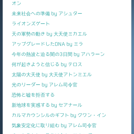
オン
未来社会への準備 by アシュター
ライオンズゲート
天の軍勢の動き by 大天使ミカエル
アップグレードしたDNA by ミラ
今年の熱波と迫る闇の3日間 by アハラーン
何が起きようと信じる by テロス
太陽の大天使 by 大天使アトンミエル
光のリーダー by アレム司令官
恐怖と嘘を拒否する
新地球を実感する by セアナール
カルマカウンシルのギフト by クワン・イン
気象安定化に取り組む by アレム司令官