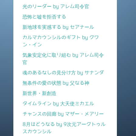
光のリーダー by アレム司令官
恐怖と嘘を拒否する
新地球を実感する by セアナール
カルマカウンシルのギフト by クワ
ン・イン
気象安定化に取り組む by アレム司令
官
魂のあるなしの見分け方 by サナンダ
無条件の愛の状態 by 父なる神
新世界・新創造
タイムライン by 大天使ミカエル
チャンスの回廊 by マザー・メアリー
8月はどうなる by 9次元アークトゥル
スカウンシル