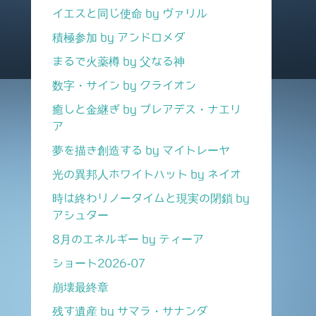
イエスと同じ使命 by ヴァリル
積極参加 by アンドロメダ
まるで火薬樽 by 父なる神
数字・サイン by クライオン
癒しと金継ぎ by プレアデス・ナエリ
ア
夢を描き創造する by マイトレーヤ
光の異邦人ホワイトハット by ネイオ
時は終わりノータイムと現実の閉鎖 by
アシュター
8月のエネルギー by ティーア
ショート2026-07
崩壊最終章
残す遺産 by サマラ・サナンダ