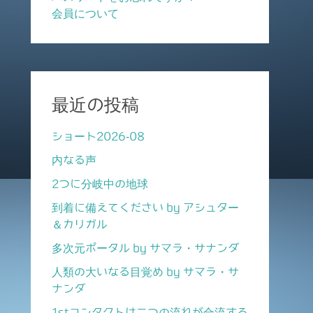
会員について
最近の投稿
ショート2026-08
内なる声
2つに分岐中の地球
到着に備えてください by アシュター
＆カリガル
多次元ポータル by サマラ・サナンダ
人類の大いなる目覚め by サマラ・サ
ナンダ
1stコンタクトは二つの流れが合流する