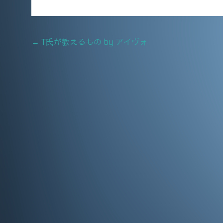
c
ai
e
l
b
Post
←
T氏が教えるもの by アイヴォ
o
navigation
o
k