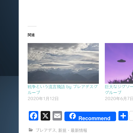
関連
戦争という流言飛語 by プレアデスグ
巨大なジグソー
ループ
グループ
2020年1月12日
2020年6月7
F
X
E
Recommend
a
m
プレアデス
,
新規・最新情報