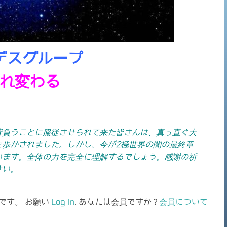
デスグループ
れ変わる
背負うことに服従させられて来た皆さんは、真っ直ぐ大
を歩かされました。しかし、
今が2極世界の闇の最終章
います。
全体の力を完全に理解するでしょう。
感謝の祈
さい。
です。 お願い
Log In
. あなたは会員ですか ?
会員について