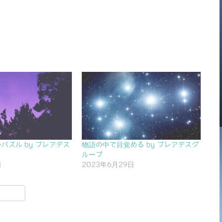
パズル by プレアデス
物語の中で目覚める by プレアデスグ
ループ
日
2023年6月29日
共
有