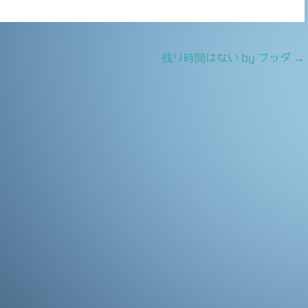
残り時間はない by ブッダ
→