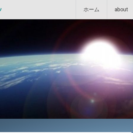
Skip
ン
ホーム
about
to
content