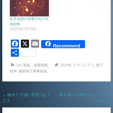
世界規模の軍事作戦が本
格始動
2025年7月19日
F
X
E
Recommend
a
m
共
c
ai
有
Ivo
,
新規・最新情報
DUMB
,
ドラコニアン
,
地下
e
l
戦争
,
秘密地下軍事基地
b
o
o
Post
←
極めて力強い存在 by イ
最も厳しい時代 by ザ・カウ
k
エス
ンシル
→
navigation