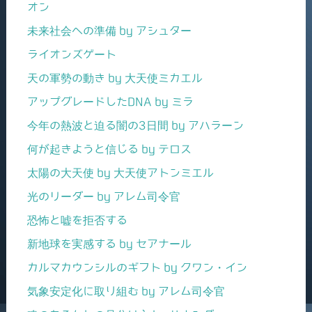
オン
未来社会への準備 by アシュター
ライオンズゲート
天の軍勢の動き by 大天使ミカエル
アップグレードしたDNA by ミラ
今年の熱波と迫る闇の3日間 by アハラーン
何が起きようと信じる by テロス
太陽の大天使 by 大天使アトンミエル
光のリーダー by アレム司令官
恐怖と嘘を拒否する
新地球を実感する by セアナール
カルマカウンシルのギフト by クワン・イン
気象安定化に取り組む by アレム司令官