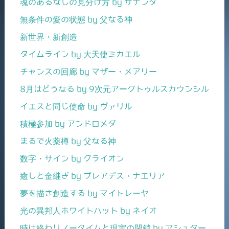
魂のあるなしの見分け方 by サナンダ
無条件の愛の状態 by 父なる神
新世界・新創造
タイムライン by 大天使ミカエル
チャンスの回廊 by マザー・メアリー
8月はどうなる by 9次元アークトゥルスカウンシル
イエスと同じ使命 by ヴァリル
積極参加 by アンドロメダ
まるで火薬樽 by 父なる神
数字・サイン by クライオン
癒しと金継ぎ by プレアデス・ナエリア
夢を描き創造する by マイトレーヤ
光の異邦人ホワイトハット by ネイオ
時は終わりノータイムと現実の閉鎖 by アシュター