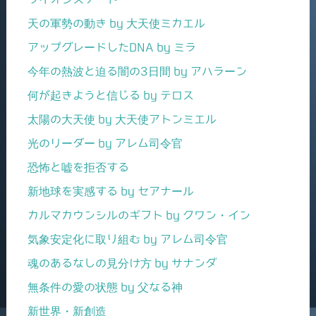
天の軍勢の動き by 大天使ミカエル
アップグレードしたDNA by ミラ
今年の熱波と迫る闇の3日間 by アハラーン
何が起きようと信じる by テロス
太陽の大天使 by 大天使アトンミエル
光のリーダー by アレム司令官
恐怖と嘘を拒否する
新地球を実感する by セアナール
カルマカウンシルのギフト by クワン・イン
気象安定化に取り組む by アレム司令官
魂のあるなしの見分け方 by サナンダ
無条件の愛の状態 by 父なる神
新世界・新創造