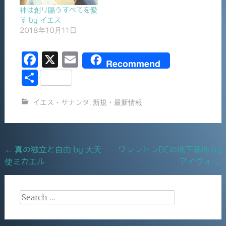
神は創り賜うすべてを愛
す by イエス
2018年10月11日
F
X
E
Recommend
a
m
共
c
ai
有
イエス・サナンダ
,
新規・最新情報
e
l
b
o
Post
←
真の独立と自由 by 大天
ワシントンDCの地下基地 by
o
使ミカエル
アイヴォ
→
navigation
k
Search
for: