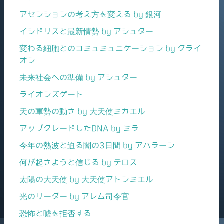
アセンションの考え方を変える by 銀河
イシドリスと最新情勢 by アシュター
変わる細胞とのコミュミュニケーション by クライ
オン
未来社会への準備 by アシュター
ライオンズゲート
天の軍勢の動き by 大天使ミカエル
アップグレードしたDNA by ミラ
今年の熱波と迫る闇の3日間 by アハラーン
何が起きようと信じる by テロス
太陽の大天使 by 大天使アトンミエル
光のリーダー by アレム司令官
恐怖と嘘を拒否する