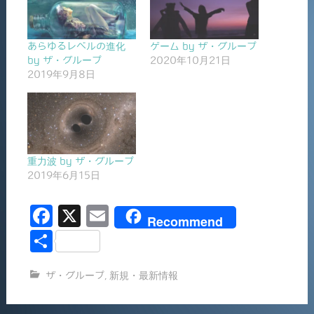
あらゆるレベルの進化
ゲーム by ザ・グループ
by ザ・グループ
2020年10月21日
2019年9月8日
重力波 by ザ・グループ
2019年6月15日
F
X
E
Recommend
a
m
共
c
ai
有
ザ・グループ
,
新規・最新情報
e
l
b