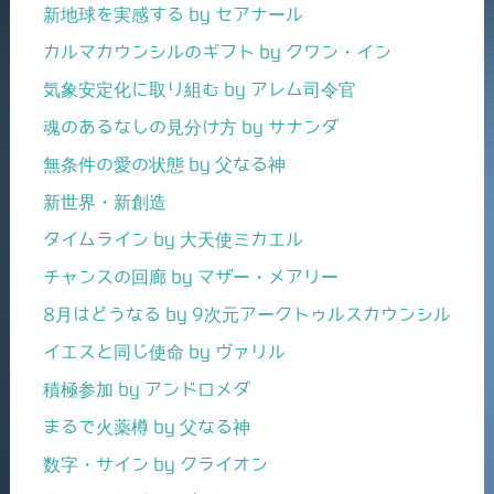
新地球を実感する by セアナール
カルマカウンシルのギフト by クワン・イン
気象安定化に取り組む by アレム司令官
魂のあるなしの見分け方 by サナンダ
無条件の愛の状態 by 父なる神
新世界・新創造
タイムライン by 大天使ミカエル
チャンスの回廊 by マザー・メアリー
8月はどうなる by 9次元アークトゥルスカウンシル
イエスと同じ使命 by ヴァリル
積極参加 by アンドロメダ
まるで火薬樽 by 父なる神
数字・サイン by クライオン