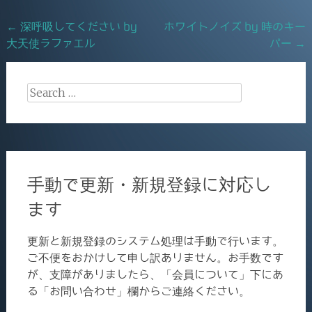
o
Post
←
深呼吸してください by
ホワイトノイズ by 時のキー
o
大天使ラファエル
パー
→
navigation
k
Search
for:
手動で更新・新規登録に対応し
ます
更新と新規登録のシステム処理は手動で行います。
ご不便をおかけして申し訳ありません。お手数です
が、支障がありましたら、「会員について」下にあ
る「お問い合わせ」欄からご連絡ください。