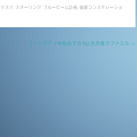
有
・マスク
,
スターリンク
,
ブルービーム計画
,
衛星コンステレーショ
ライトボディを統合する by 大天使ラファエル
→