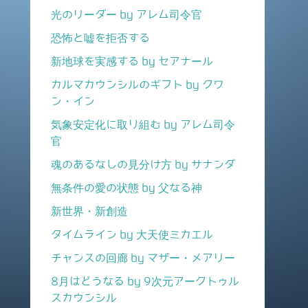
光のリーダー by アレム司令官
恐怖と嘘を拒否する
新地球を実感する by セアナール
カルマカウンシルのギフト by クワ
ン・イン
気象安定化に取り組む by アレム司令
官
魂のあるなしの見分け方 by サナンダ
無条件の愛の状態 by 父なる神
新世界・新創造
タイムライン by 大天使ミカエル
チャンスの回廊 by マザー・メアリー
8月はどうなる by 9次元アークトゥル
スカウンシル