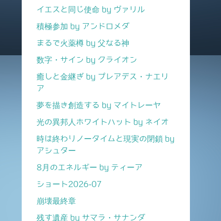
イエスと同じ使命 by ヴァリル
積極参加 by アンドロメダ
まるで火薬樽 by 父なる神
数字・サイン by クライオン
癒しと金継ぎ by プレアデス・ナエリ
ア
夢を描き創造する by マイトレーヤ
光の異邦人ホワイトハット by ネイオ
時は終わりノータイムと現実の閉鎖 by
アシュター
8月のエネルギー by ティーア
ショート2026-07
崩壊最終章
残す遺産 by サマラ・サナンダ