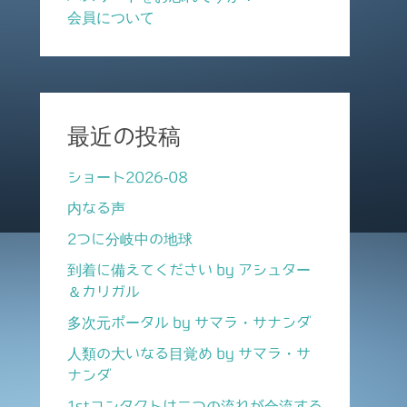
会員について
最近の投稿
ショート2026-08
内なる声
2つに分岐中の地球
到着に備えてください by アシュター
＆カリガル
多次元ポータル by サマラ・サナンダ
人類の大いなる目覚め by サマラ・サ
ナンダ
1stコンタクトは二つの流れが合流する