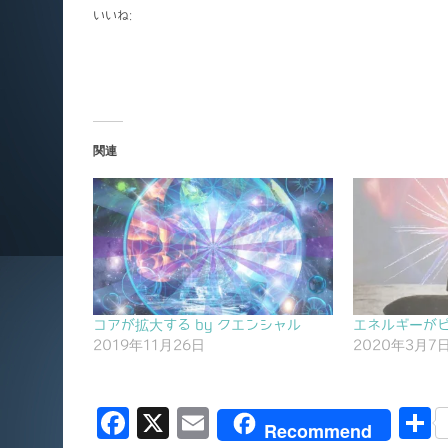
いいね:
関連
コアが拡大する by クエンシャル
エネルギーがピ
2019年11月26日
2020年3月7
F
X
E
Recommend