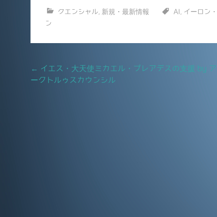
a
m
クエンシャル
,
新規・最新情報
AI
,
イーロン
c
ai
ン
e
l
b
o
Post
←
イエス・大天使ミカエル・プレアデスの支援 by ア
o
ークトルゥスカウンシル
navigation
k