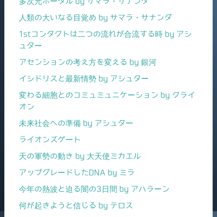
多次元ポータル by サマラ・サナンダ
人類の大いなる目覚め by サマラ・サナンダ
1stコンタクトは二つの流れが合流する時 by アシ
ュター
アセンションの考え方を変える by 銀河
イシドリスと最新情勢 by アシュター
変わる細胞とのコミュミュニケーション by クライ
オン
未来社会への準備 by アシュター
ライオンズゲート
天の軍勢の動き by 大天使ミカエル
アップグレードしたDNA by ミラ
今年の熱波と迫る闇の3日間 by アハラーン
何が起きようと信じる by テロス