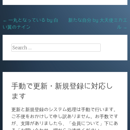
o
o
k
Post
←
一丸となっている by 白
新たな自分 by 大天使ミカエ
い翼のナイン
ル
→
navigation
Search
for:
手動で更新・新規登録に対応し
ます
更新と新規登録のシステム処理は手動で行います。
ご不便をおかけして申し訳ありません。お手数です
が、支障がありましたら、「会員について」下にあ