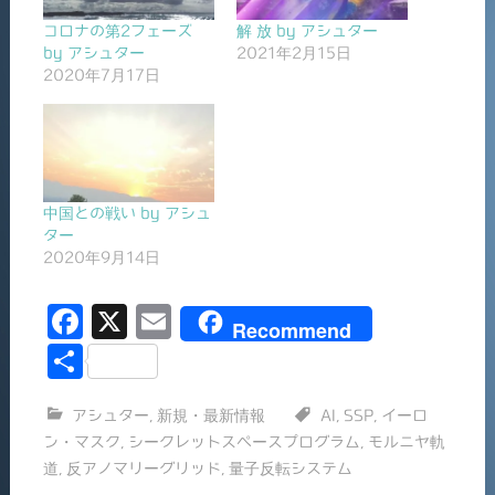
コロナの第2フェーズ
解 放 by アシュター
by アシュター
2021年2月15日
2020年7月17日
中国との戦い by アシュ
ター
2020年9月14日
F
X
E
Recommend
a
m
共
c
ai
有
アシュター
,
新規・最新情報
AI
,
SSP
,
イーロ
e
l
ン・マスク
,
シークレットスペースプログラム
,
モルニヤ軌
b
道
,
反アノマリーグリッド
,
量子反転システム