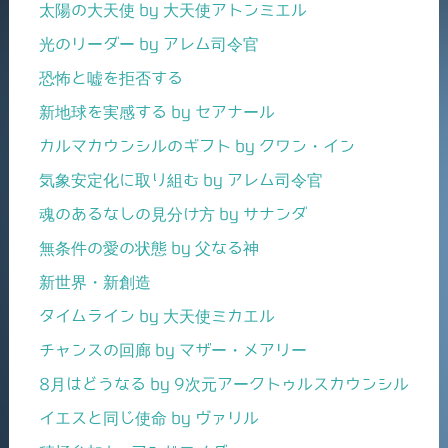
太陽の大天使 by 大天使アトンミエル
光のリーダー by アレム司令官
恐怖と嘘を拒否する
新地球を実感する by セアナール
カルマカウンシルのギフト by クワン・イン
気象安定化に取り組む by アレム司令官
魂のあるなしの見分け方 by サナンダ
無条件の愛の状態 by 父なる神
新世界・新創造
タイムライン by 大天使ミカエル
チャンスの回廊 by マザー・メアリー
8月はどうなる by 9次元アークトゥルスカウンシル
イエスと同じ使命 by ヴァリル