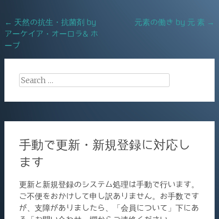
o
Post
←
天然の抗生・抗菌剤 by
元素の働き by 元 素
→
o
アーケイア・オーロラ& ホ
navigation
k
ープ
Search
for:
手動で更新・新規登録に対応し
ます
更新と新規登録のシステム処理は手動で行います。
ご不便をおかけして申し訳ありません。お手数です
が、支障がありましたら、「会員について」下にあ