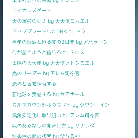
ライオンズゲート
天の軍勢の動き by 大天使ミカエル
アップグレードしたDNA by ミラ
今年の熱波と迫る闇の3日間 by アハラーン
何が起きようと信じる by テロス
太陽の大天使 by 大天使アトンミエル
光のリーダー by アレム司令官
恐怖と嘘を拒否する
新地球を実感する by セアナール
カルマカウンシルのギフト by クワン・イン
気象安定化に取り組む by アレム司令官
魂のあるなしの見分け方 by サナンダ
無条件の愛の状態 by 父なる神