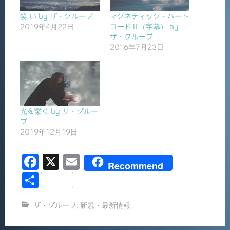
笑 い by ザ・グループ
マグネティック・ハート
2019年4月22日
コードⅡ（字幕） by
ザ・グループ
2016年7月23日
光を繋ぐ by ザ・グルー
プ
2019年12月19日
F
X
E
Recommend
a
m
共
c
ai
有
ザ・グループ
,
新規・最新情報
e
l
b