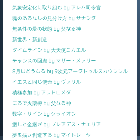
気象安定化に取り組む by アレム司令官
魂のあるなしの見分け方 by サナンダ
無条件の愛の状態 by 父なる神
新世界・新創造
タイムライン by 大天使ミカエル
チャンスの回廊 by マザー・メアリー
8月はどうなる by 9次元アークトゥルスカウンシル
イエスと同じ使命 by ヴァリル
積極参加 by アンドロメダ
まるで火薬樽 by 父なる神
数字・サイン by クライオン
癒しと金継ぎ by プレアデス・ナエリア
夢を描き創造する by マイトレーヤ