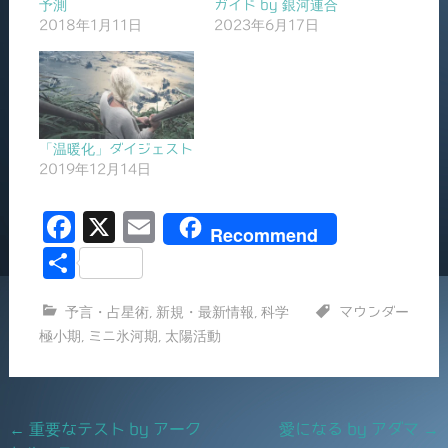
予測
ガイド by 銀河連合
2018年1月11日
2023年6月17日
「温暖化」ダイジェスト
2019年12月14日
F
X
E
Recommend
a
m
共
c
ai
有
予言・占星術
,
新規・最新情報
,
科学
マウンダー
e
l
極小期
,
ミニ氷河期
,
太陽活動
b
o
o
Post
←
重要なテスト by アーク
愛になる by アダマ
→