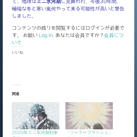
て、地球は
ミニ氷河期
に見舞われ、今後30年間、
極端な冬と寒い嵐何やって来る可能性が高いと警告
しました。
コンテンツの残りを閲覧するにはログインが必要で
す。 お願い
Log In
. あなたは会員ですか ?
会員につ
いて
いいね:
関連
2020年ミニ氷河期到来
「ソーラーフラッシュ」