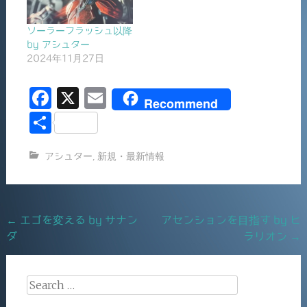
ソーラーフラッシュ以降
by アシュター
2024年11月27日
F
X
E
Recommend
a
m
共
c
ai
有
アシュター
,
新規・最新情報
e
l
b
o
Post
←
エゴを変える by サナン
アセンションを目指す by ヒ
o
ダ
ラリオン
→
navigation
k
Search
for: