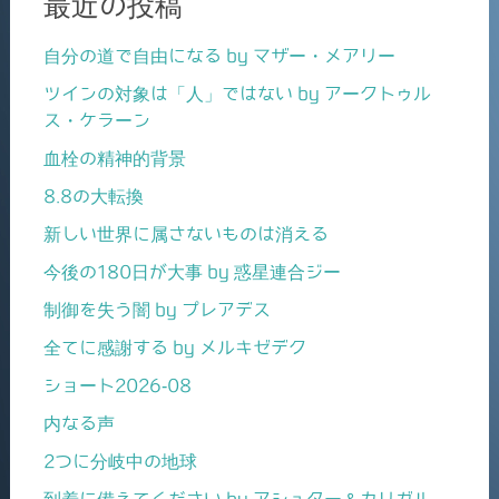
最近の投稿
自分の道で自由になる by マザー・メアリー
ツインの対象は「人」ではない by アークトゥル
ス・ケラーン
血栓の精神的背景
8.8の大転換
新しい世界に属さないものは消える
今後の180日が大事 by 惑星連合ジー
制御を失う闇 by プレアデス
全てに感謝する by メルキゼデク
ショート2026-08
内なる声
2つに分岐中の地球
到着に備えてください by アシュター＆カリガル