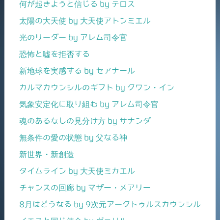
何が起きようと信じる by テロス
太陽の大天使 by 大天使アトンミエル
光のリーダー by アレム司令官
恐怖と嘘を拒否する
新地球を実感する by セアナール
カルマカウンシルのギフト by クワン・イン
気象安定化に取り組む by アレム司令官
魂のあるなしの見分け方 by サナンダ
無条件の愛の状態 by 父なる神
新世界・新創造
タイムライン by 大天使ミカエル
チャンスの回廊 by マザー・メアリー
8月はどうなる by 9次元アークトゥルスカウンシル