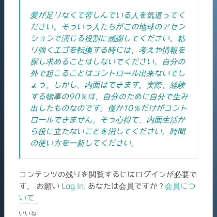
愛が足りなくて苦しんでいる人を気遣ってく
ださい。そういう人たちがこの地球のアセン
ションで演じる役割に感謝してください。粘
り強くエゴを転換する時には、考えや情報を
探し求めることはしないでください。自分の
外で起こることはコントロール出来ないでし
ょう。しかし、内面はできます。実際、経験
する物事の90％は、自分のために自分で生み
出したものなのです。僅か10％だけがコント
ロールできません。そう心得て、内面生活か
ら役に立たないことを消してください。時間
の使い方を一新してください。
コンテンツの残りを閲覧するにはログインが必要で
す。 お願い
Log In
. あなたは会員ですか ?
会員につ
いて
いいね: