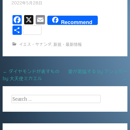
2022年5月28日
F
X
E
Recommend
a
m
共
c
ai
有
イエス・サナンダ
,
新規・最新情報
e
l
b
o
Post
←
ダイヤモンドが表すもの
愛が君臨する by アシュター
o
by 大天使ミカエル
→
navigation
k
Search
for: