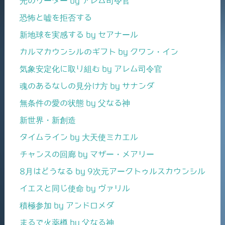
光のリーダー by アレム司令官
恐怖と嘘を拒否する
新地球を実感する by セアナール
カルマカウンシルのギフト by クワン・イン
気象安定化に取り組む by アレム司令官
魂のあるなしの見分け方 by サナンダ
無条件の愛の状態 by 父なる神
新世界・新創造
タイムライン by 大天使ミカエル
チャンスの回廊 by マザー・メアリー
8月はどうなる by 9次元アークトゥルスカウンシル
イエスと同じ使命 by ヴァリル
積極参加 by アンドロメダ
まるで火薬樽 by 父なる神