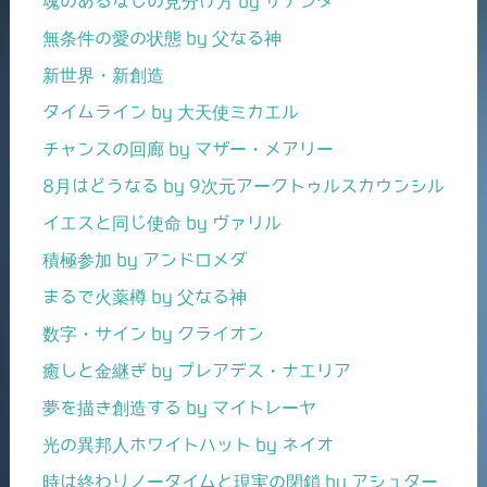
魂のあるなしの見分け方 by サナンダ
無条件の愛の状態 by 父なる神
新世界・新創造
タイムライン by 大天使ミカエル
チャンスの回廊 by マザー・メアリー
8月はどうなる by 9次元アークトゥルスカウンシル
イエスと同じ使命 by ヴァリル
積極参加 by アンドロメダ
まるで火薬樽 by 父なる神
数字・サイン by クライオン
癒しと金継ぎ by プレアデス・ナエリア
夢を描き創造する by マイトレーヤ
光の異邦人ホワイトハット by ネイオ
時は終わりノータイムと現実の閉鎖 by アシュター