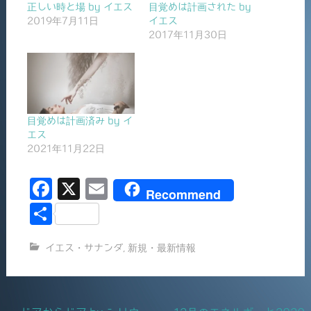
正しい時と場 by イエス
目覚めは計画された by
2019年7月11日
イエス
2017年11月30日
目覚めは計画済み by イ
エス
2021年11月22日
F
X
E
Recommend
a
m
共
c
ai
有
イエス・サナンダ
,
新規・最新情報
e
l
b
o