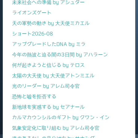
未来社会への準備 by アシュター
ライオンズゲート
天の軍勢の動き by 大天使ミカエル
ショート2026-08
アップグレードしたDNA by ミラ
今年の熱波と迫る闇の3日間 by アハラーン
何が起きようと信じる by テロス
太陽の大天使 by 大天使アトンミエル
光のリーダー by アレム司令官
恐怖と嘘を拒否する
新地球を実感する by セアナール
カルマカウンシルのギフト by クワン・イン
気象安定化に取り組む by アレム司令官