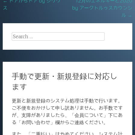
Post
←
ドアからドア by シリウ
12月のエネルギーと2020
o
ス
by アークトルゥスカウンシ
navigation
k
ル
→
Search
for:
手動で更新・新規登録に対応し
ます
更新と新規登録のシステム処理は手動で行います。
ご不便をおかけして申し訳ありません。お手数です
が、支障がありましたら、「会員について」下にあ
る「お問い合わせ」欄からご連絡ください。
また、「二重払い」はやめてください。システム計