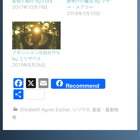
変化と移行 by Eliza
夜明けの魔法 by マザ
2017年10月19日
ー・メアリー
2018年2月20日
アセンションは自分から
by エリザベス
2019年8月26日
F
X
E
Recommend
a
m
共
c
ai
有
Elizabeth Ayres Escher
,
シリウス
,
新規・最新情
e
l
報
b
o