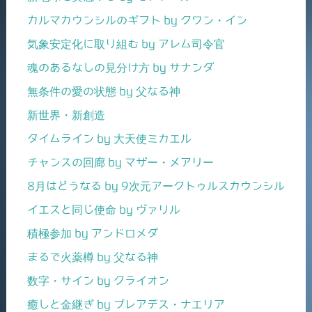
カルマカウンシルのギフト by クワン・イン
気象安定化に取り組む by アレム司令官
魂のあるなしの見分け方 by サナンダ
無条件の愛の状態 by 父なる神
新世界・新創造
タイムライン by 大天使ミカエル
チャンスの回廊 by マザー・メアリー
8月はどうなる by 9次元アークトゥルスカウンシル
イエスと同じ使命 by ヴァリル
積極参加 by アンドロメダ
まるで火薬樽 by 父なる神
数字・サイン by クライオン
癒しと金継ぎ by プレアデス・ナエリア