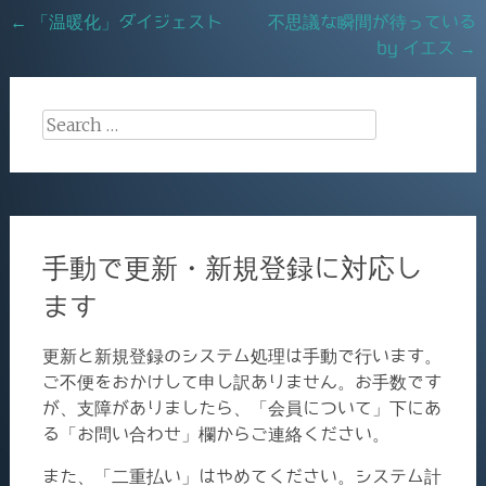
o
Post
←
「温暖化」ダイジェスト
不思議な瞬間が待っている
k
by イエス
→
navigation
Search
for:
手動で更新・新規登録に対応し
ます
更新と新規登録のシステム処理は手動で行います。
ご不便をおかけして申し訳ありません。お手数です
が、支障がありましたら、「会員について」下にあ
る「お問い合わせ」欄からご連絡ください。
また、「二重払い」はやめてください。システム計