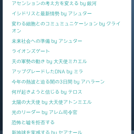
アセンションの考え方を変える by 銀河
イシドリスと最新情勢 by アシュター
変わる細胞とのコミュミュニケーション by クライ
オン
未来社会への準備 by アシュター
ライオンズゲート
天の軍勢の動き by 大天使ミカエル
アップグレードしたDNA by ミラ
今年の熱波と迫る闇の3日間 by アハラーン
何が起きようと信じる by テロス
太陽の大天使 by 大天使アトンミエル
光のリーダー by アレム司令官
恐怖と嘘を拒否する
新地球を実感する by セアナール