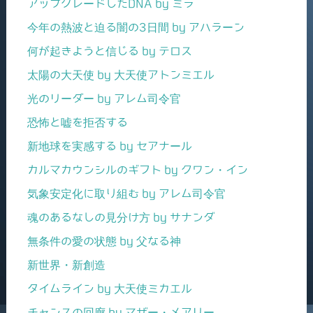
アップグレードしたDNA by ミラ
今年の熱波と迫る闇の3日間 by アハラーン
何が起きようと信じる by テロス
太陽の大天使 by 大天使アトンミエル
光のリーダー by アレム司令官
恐怖と嘘を拒否する
新地球を実感する by セアナール
カルマカウンシルのギフト by クワン・イン
気象安定化に取り組む by アレム司令官
魂のあるなしの見分け方 by サナンダ
無条件の愛の状態 by 父なる神
新世界・新創造
タイムライン by 大天使ミカエル
チャンスの回廊 by マザー・メアリー