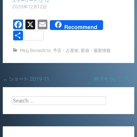
スターゲート12:12
2020年12月12日
F
X
E
Recommend
a
m
共
c
ai
有
Meg Benedicte
,
予言・占星術
,
新規・最新情報
e
l
b
o
Post
←
ショート 2019-11
時は今 by ミ ラ
→
o
navigation
k
Search
for: