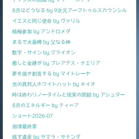
8月はどうなる by 9次元アークトゥルスカウンシル
イエスと同じ使命 by ヴァリル
積極参加 by アンドロメダ
まるで火薬樽 by 父なる神
数字・サイン by クライオン
癒しと金継ぎ by プレアデス・ナエリア
夢を描き創造する by マイトレーヤ
光の異邦人ホワイトハット by ネイオ
時は終わりノータイムと現実の閉鎖 by アシュター
8月のエネルギー by ティーア
ショート2026-07
崩壊最終章
残す遺産 by サマラ・サナンダ