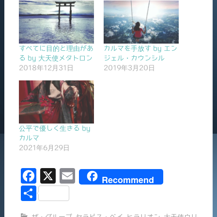
すべてに目的と理由があ
カルマを手放す by エン
る by 大天使メタトロン
ジェル・カウンシル
2018年12月31日
2019年3月20日
公平で優しく生きる by
カルマ
2021年6月29日
F
X
E
Recommend
a
m
共
c
ai
有
ザ・グループ
,
セラピス・ベイ
,
ヒラリオン
,
大天使ウリ