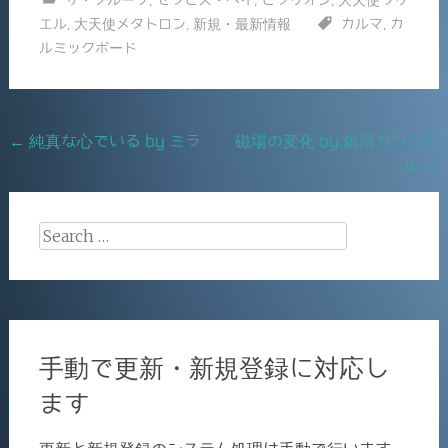
e
l
エル
,
大天使メタトロン
,
新規・最新情報
カルマ
,
カ
b
ルミックボード
o
o
k
Post
←
純真な心でいる by ミラ
磁場の変化 by 銀河カウンシ
ル
→
navigation
Search
for:
手動で更新・新規登録に対応し
ます