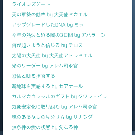
ライオンズゲート
天の軍勢の動き by 大天使ミカエル
アップグレードしたDNA by ミラ
今年の熱波と迫る闇の3日間 by アハラーン
何が起きようと信じる by テロス
太陽の大天使 by 大天使アトンミエル
光のリーダー by アレム司令官
恐怖と嘘を拒否する
新地球を実感する by セアナール
カルマカウンシルのギフト by クワン・イン
気象安定化に取り組む by アレム司令官
魂のあるなしの見分け方 by サナンダ
無条件の愛の状態 by 父なる神