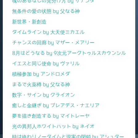
魂のあるなしの見分け方 by サナンダ
無条件の愛の状態 by 父なる神
新世界・新創造
タイムライン by 大天使ミカエル
チャンスの回廊 by マザー・メアリー
8月はどうなる by 9次元アークトゥルスカウンシル
イエスと同じ使命 by ヴァリル
積極参加 by アンドロメダ
まるで火薬樽 by 父なる神
数字・サイン by クライオン
癒しと金継ぎ by プレアデス・ナエリア
夢を描き創造する by マイトレーヤ
光の異邦人ホワイトハット by ネイオ
時は終わりノータイムと現実の閉鎖 by アシュター