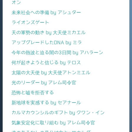
オン
未来社会への準備 by アシュター
ライオンズゲート
天の軍勢の動き by 大天使ミカエル
アップグレードしたDNA by ミラ
今年の熱波と迫る闇の3日間 by アハラーン
何が起きようと信じる by テロス
太陽の大天使 by 大天使アトンミエル
光のリーダー by アレム司令官
恐怖と嘘を拒否する
新地球を実感する by セアナール
カルマカウンシルのギフト by クワン・イン
気象安定化に取り組む by アレム司令官