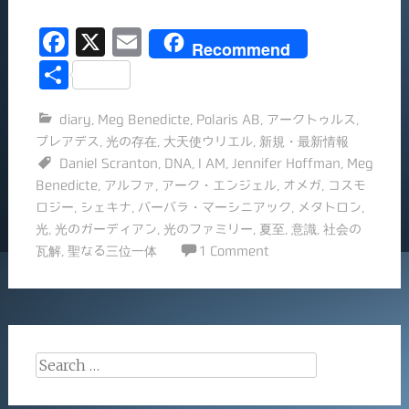
F
X
E
Recommend
a
m
共
c
ai
有
diary
,
Meg Benedicte
,
Polaris AB
,
アークトゥルス
,
e
l
プレアデス
,
光の存在
,
大天使ウリエル
,
新規・最新情報
b
Daniel Scranton
,
DNA
,
I AM
,
Jennifer Hoffman
,
Meg
o
Benedicte
,
アルファ
,
アーク・エンジェル
,
オメガ
,
コスモ
ロジー
,
シェキナ
,
バーバラ・マーシニアック
,
メタトロン
,
o
光
,
光のガーディアン
,
光のファミリー
,
夏至
,
意識
,
社会の
k
瓦解
,
聖なる三位一体
1 Comment
Search
for: