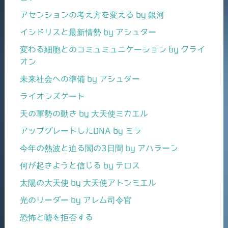
アセンションの考え方を変える by 銀河
イシドリスと最新情勢 by アシュター
変わる細胞とのコミュミュニケーション by クライ
オン
未来社会への準備 by アシュター
ライオンズゲート
天の軍勢の動き by 大天使ミカエル
アップグレードしたDNA by ミラ
今年の熱波と迫る闇の3日間 by アハラーン
何が起きようと信じる by テロス
太陽の大天使 by 大天使アトンミエル
光のリーダー by アレム司令官
恐怖と嘘を拒否する