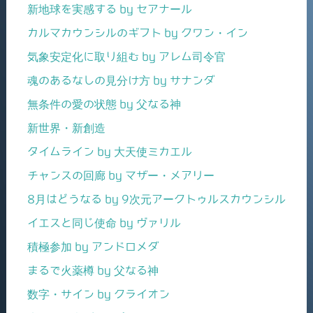
新地球を実感する by セアナール
カルマカウンシルのギフト by クワン・イン
気象安定化に取り組む by アレム司令官
魂のあるなしの見分け方 by サナンダ
無条件の愛の状態 by 父なる神
新世界・新創造
タイムライン by 大天使ミカエル
チャンスの回廊 by マザー・メアリー
8月はどうなる by 9次元アークトゥルスカウンシル
イエスと同じ使命 by ヴァリル
積極参加 by アンドロメダ
まるで火薬樽 by 父なる神
数字・サイン by クライオン