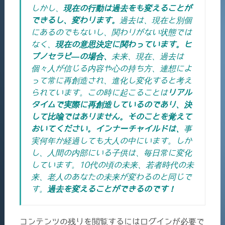
しかし、
現在の行動は過去をも変えることが
できるし、変わります。
過去は、現在と別個
にあるのでもないし、関わりがない状態では
なく、
現在の意思決定に関わっています。ヒ
プノセラピ―の場合、
未来、現在、過去は
個々人が信じる内容や心の持ち方、連想によ
って常に再創造され、進化し変化すると考え
られています。この時に起こることは
リアル
タイムで実際に再創造しているのであり、決
して比喩ではありません。そのことを覚えて
おいてください。インナーチャイルドは、
事
実何年か経過しても大人の中にいます。しか
し、人間の内部にいる子供は、毎日常に変化
しています。10代の頃の未来、若者時代の未
来、老人のあなたの未来が変わるのと同じで
す。
過去を変えることができるのです！
コンテンツの残りを閲覧するにはログインが必要で