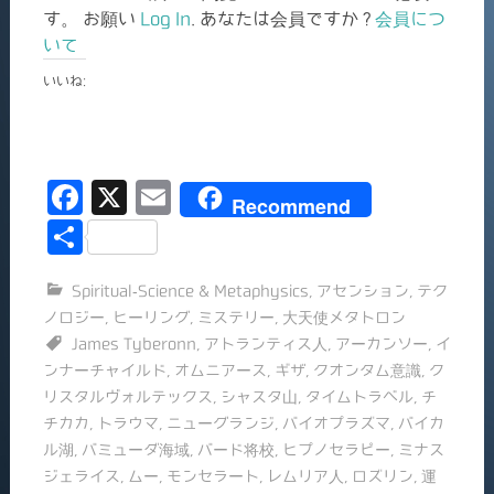
す。 お願い
Log In
. あなたは会員ですか ?
会員につ
いて
いいね:
F
X
E
Recommend
a
m
共
c
ai
有
Spiritual-Science & Metaphysics
,
アセンション
,
テク
e
l
ノロジー
,
ヒーリング
,
ミステリー
,
大天使メタトロン
b
James Tyberonn
,
アトランティス人
,
アーカンソー
,
イ
o
ンナーチャイルド
,
オムニアース
,
ギザ
,
クオンタム意識
,
ク
リスタルヴォルテックス
,
シャスタ山
,
タイムトラベル
,
チ
o
チカカ
,
トラウマ
,
ニューグランジ
,
バイオプラズマ
,
バイカ
k
ル湖
,
バミューダ海域
,
バード将校
,
ヒプノセラピー
,
ミナス
ジェライス
,
ムー
,
モンセラート
,
レムリア人
,
ロズリン
,
運