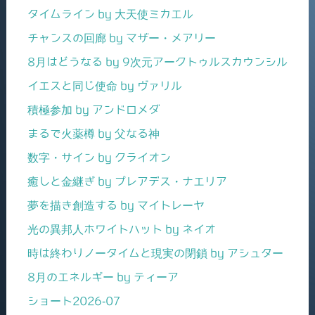
タイムライン by 大天使ミカエル
チャンスの回廊 by マザー・メアリー
8月はどうなる by 9次元アークトゥルスカウンシル
イエスと同じ使命 by ヴァリル
積極参加 by アンドロメダ
まるで火薬樽 by 父なる神
数字・サイン by クライオン
癒しと金継ぎ by プレアデス・ナエリア
夢を描き創造する by マイトレーヤ
光の異邦人ホワイトハット by ネイオ
時は終わりノータイムと現実の閉鎖 by アシュター
8月のエネルギー by ティーア
ショート2026-07