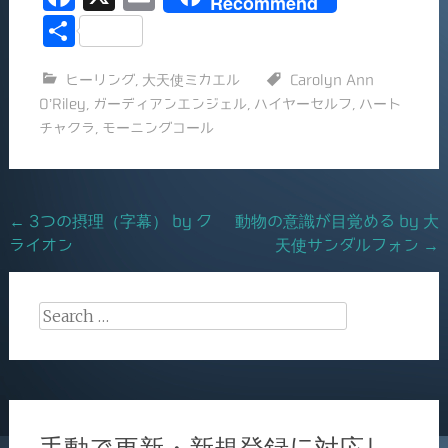
Recommend
a
m
共
c
ai
有
ヒーリング
,
大天使ミカエル
Carolyn Ann
e
l
O’Riley
,
ガーディアンエンジェル
,
ハイヤーセルフ
,
ハート
b
チャクラ
,
モーニングコール
o
o
k
Post
←
3つの摂理（字幕） by ク
動物の意識が目覚める by 大
ライオン
天使サンダルフォン
→
navigation
Search
for:
手動で更新・新規登録に対応し