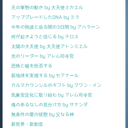
天の軍勢の動き by 大天使ミカエル
アップグレードしたDNA by ミラ
今年の熱波と迫る闇の3日間 by アハラーン
何が起きようと信じる by テロス
太陽の大天使 by 大天使アトンミエル
光のリーダー by アレム司令官
恐怖と嘘を拒否する
新地球を実感する by セアナール
カルマカウンシルのギフト by クワン・イン
気象安定化に取り組む by アレム司令官
魂のあるなしの見分け方 by サナンダ
無条件の愛の状態 by 父なる神
新世界・新創造