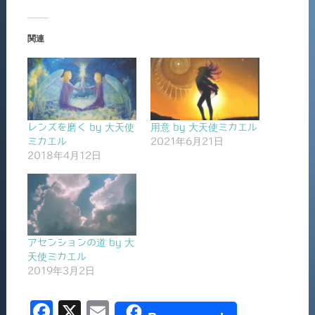
関連
レンズを磨く by 大天使
用意 by 大天使ミカエル
ミカエル
2021年6月21日
2018年4月12日
アセンションの道 by 大
天使ミカエル
2019年3月2日
F
X
E