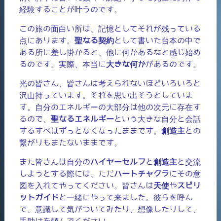
経験することが叶うのです。
この旅の面白い所は、記憶としてそれが残っている
点にあります。
聖なる契約
として書いた台本の中で
ある所に差し掛かると、他に何かあるなと感じ始め
るのです。実際、本当に
大きな何か
があるのです。
光の皆さん、皆さんは考えられないほどいろいろと
沢山持っています。それを思い出そうとしていま
す。自分のエネルギーの大部分は他の次元に存在す
るので、
聖なるエネルギー
という大きな自分と会話
するすべはずっとなくなったままです。
創造主
との
繋がりもまたないままです。
また皆さんは自分の
ハイヤーセルフ
と
創造主
と交流
しようとする際には、ただ
ハートチャクラ
にその意
図を入れてやってください。皆さんは
天使
や
スピリ
ットガイド
と一緒にやって来ました。彼らを呼ん
で、意識して気がついてみたり、想像したりして、
手助けを頼んでください。