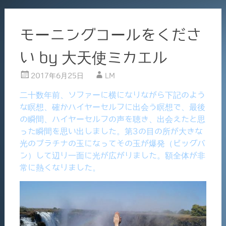
モーニングコールをくださ
い by 大天使ミカエル
2017年6月25日
LM
二十数年前、ソファーに横になりながら下記のよう
な瞑想、確かハイヤーセルフに出会う瞑想で、最後
の瞬間、ハイヤーセルフの声を聴き、出会えたと思
った瞬間を思い出しました。第3の目の所が大きな
光のプラチナの玉になってその玉が爆発（ビッグバ
ン）して辺り一面に光が広がりました。額全体が非
常に熱くなりました。