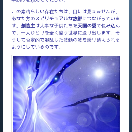
この素晴らしい存在たちは、目には見えませんが、
あなた方の
スピリチュアルな故郷
につながっていま
す。
創造主
は大事な子供たちを
天国の愛
で包み込ん
で、一人ひとりを全く違う世界に送り出します。そ
うして否定的で混乱した波動の波を乗り越えられる
ようにしているのです。