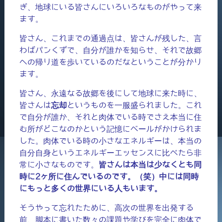
ぎ、地球にいる皆さんにいろいろなものがやって来
ます。
皆さん、これまでの通過点は、皆さんが残した、言
わばパンくずで、自分が誰かを知らせ、それで故郷
への帰り道を歩いているのだなということが分かり
ます。
皆さん、永遠なる故郷を後にして地球に来た時に、
皆さんは
忘却
というものを一服盛られました。これ
で自分が誰か、それと肉体でいる時でさえ本当に住
む所がどこなのかという記憶にベールがかけられま
した。肉体でいる時の小さなエネルギーは、本当の
自分自身というエネルギーエッセンスに比べたら非
常に小さなものです。
皆さんは本当は少なくとも同
時に2ヶ所に住んでいるのです。（笑）中には同時
にもっと多くの世界にいる人もいます。
そうやって忘れたために、高次の世界を出発する
前、脚本に書いた数々の課題や学びを完全に肉体で