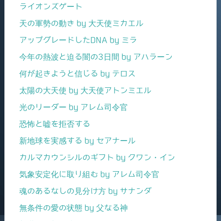
ライオンズゲート
天の軍勢の動き by 大天使ミカエル
アップグレードしたDNA by ミラ
今年の熱波と迫る闇の3日間 by アハラーン
何が起きようと信じる by テロス
太陽の大天使 by 大天使アトンミエル
光のリーダー by アレム司令官
恐怖と嘘を拒否する
新地球を実感する by セアナール
カルマカウンシルのギフト by クワン・イン
気象安定化に取り組む by アレム司令官
魂のあるなしの見分け方 by サナンダ
無条件の愛の状態 by 父なる神