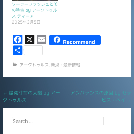
ソーラーフラッシュとそ
の準備 by アークトゥル
ス ティーア
2025年3月5日
F
X
E
Recommend
a
m
共
c
ai
有
アークトゥルス
,
新規・最新情報
e
l
b
o
Post
←
爆発寸前の太陽 by アー
アンバランスの原因 by セラ
o
クトゥルス
ピス・ベイ
→
navigation
k
Search
for: