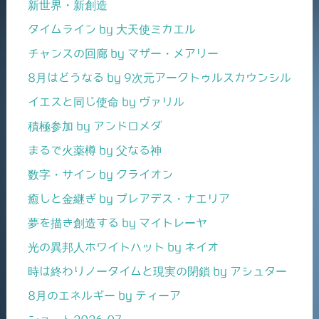
新世界・新創造
タイムライン by 大天使ミカエル
チャンスの回廊 by マザー・メアリー
8月はどうなる by 9次元アークトゥルスカウンシル
イエスと同じ使命 by ヴァリル
積極参加 by アンドロメダ
まるで火薬樽 by 父なる神
数字・サイン by クライオン
癒しと金継ぎ by プレアデス・ナエリア
夢を描き創造する by マイトレーヤ
光の異邦人ホワイトハット by ネイオ
時は終わりノータイムと現実の閉鎖 by アシュター
8月のエネルギー by ティーア