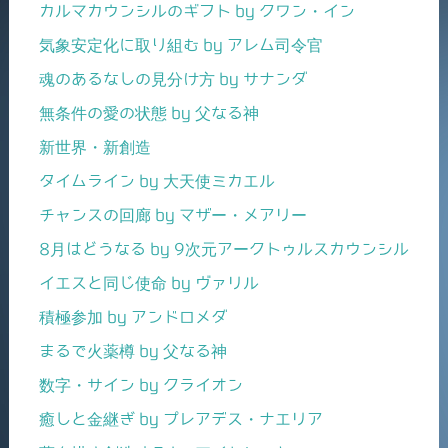
カルマカウンシルのギフト by クワン・イン
気象安定化に取り組む by アレム司令官
魂のあるなしの見分け方 by サナンダ
無条件の愛の状態 by 父なる神
新世界・新創造
タイムライン by 大天使ミカエル
チャンスの回廊 by マザー・メアリー
8月はどうなる by 9次元アークトゥルスカウンシル
イエスと同じ使命 by ヴァリル
積極参加 by アンドロメダ
まるで火薬樽 by 父なる神
数字・サイン by クライオン
癒しと金継ぎ by プレアデス・ナエリア