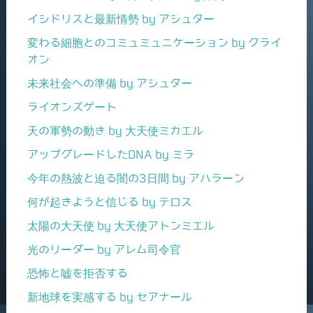
イシドリスと最新情勢 by アシュター
変わる細胞とのコミュミュニケーション by クライ
オン
未来社会への準備 by アシュター
ライオンズゲート
天の軍勢の動き by 大天使ミカエル
アップグレードしたDNA by ミラ
今年の熱波と迫る闇の3日間 by アハラーン
何が起きようと信じる by テロス
太陽の大天使 by 大天使アトンミエル
光のリーダー by アレム司令官
恐怖と嘘を拒否する
新地球を実感する by セアナール