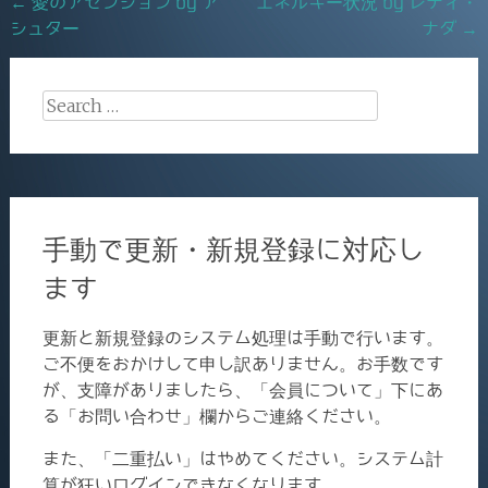
Post
←
愛のアセンション by ア
エネルギー状況 by レディ・
o
シュター
ナダ
→
navigation
k
Search
for:
手動で更新・新規登録に対応し
ます
更新と新規登録のシステム処理は手動で行います。
ご不便をおかけして申し訳ありません。お手数です
が、支障がありましたら、「会員について」下にあ
る「お問い合わせ」欄からご連絡ください。
また、「二重払い」はやめてください。システム計
算が狂いログインできなくなります。