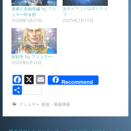
逮捕と金融再編 by アシ
次のイベントはポジティ
ュター司令部
ブ
2026年3月21日
2025年2月17日
核戦争 by アシュター
2022年6月11日
F
X
E
Recommend
a
m
共
c
ai
有
アシュター
,
新規・最新情報
e
l
b
o