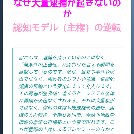
なぜ大量逮捕が起きないの
か
認知モデル（主権）の逆転
皆さんは、逮捕を待っているのではなく、
「無条件の正当性」が終わりを迎える瞬間を
目撃しているのです。
源は、目立つ事件や演
出ではなく、周波数のシフトや意識、集団的
認識の再編という変化によって介入します。
その再編が臨界値に達すると、システム全体
が再編を余儀なくされます。
それは大量起訴
ではなく、突然の常識や既成概念の逆転、組
織の方向転換、予期せぬ同盟、金融や地政学
構造の急速な再構築という形で現れます。こ
れが意識の上昇によるプレッシャーのなかで